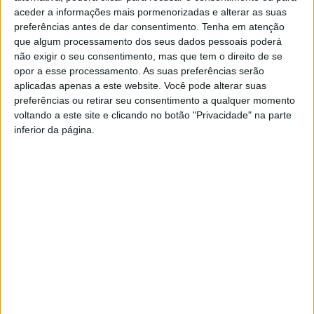
aceder a informações mais pormenorizadas e alterar as suas
preferências antes de dar consentimento.
Tenha em atenção
Sismo de 3.5 na Galiza
A terra tremeu em Vieira do
que algum processamento dos seus dados pessoais poderá
abalou norte de Portugal
Minho
não exigir o seu consentimento, mas que tem o direito de se
opor a esse processamento. As suas preferências serão
aplicadas apenas a este website. Você pode alterar suas
preferências ou retirar seu consentimento a qualquer momento
voltando a este site e clicando no botão "Privacidade" na parte
inferior da página.
Sismo de magnitude 3.3
sentido em Silves
YouTube Video