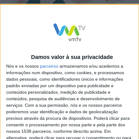
Damos valor à sua privacidade
Nós e os nossos
parceiros
armazenamos e/ou acedemos a
De acordo com a Proteção Civil Municipal , este abalo
informações num dispositivo, como cookies, e processamos
foi sentido em Vieira do Minho e noutros pontos do
dados pessoais, como identificadores únicos e informações
padrão enviadas por um dispositivo para publicidade e
norte do País.Não há relatos de danos pessoais ou
conteúdos personalizados, medição de publicidade e
materiais.
conteúdos, pesquisa de audiências e desenvolvimento de
serviços.
Com a sua permissão, nós e os nossos parceiros
Noticia em actualização
poderemos usar identificação e dados de geolocalização
precisos através da procura de dispositivos. Poderá clicar para
consentir o processamento por nossa parte e pela parte dos
nossos 1538 parceiros, conforme descrito acima. Em
alternativa, poderá clicar para recusar o consentimento ou para