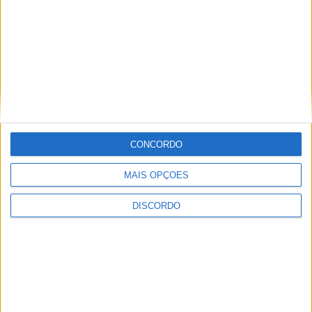
CONCORDO
MAIS OPÇÕES
Vila de Rossas em Vieira do Minho celebrou 25 anos
DISCORDO