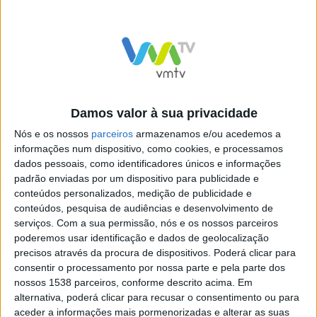
O epicentro do terramoto localizou-se a 8 quilómetros
a Oeste-Noroeste de Silves.
O IPMA garantiu ainda emitir um novo comunicado
caso se justifique.
Damos valor à sua privacidade
Nós e os nossos
parceiros
armazenamos e/ou acedemos a
informações num dispositivo, como cookies, e processamos
dados pessoais, como identificadores únicos e informações
padrão enviadas por um dispositivo para publicidade e
conteúdos personalizados, medição de publicidade e
conteúdos, pesquisa de audiências e desenvolvimento de
serviços.
Com a sua permissão, nós e os nossos parceiros
poderemos usar identificação e dados de geolocalização
precisos através da procura de dispositivos. Poderá clicar para
Sismo de magnitude 2.7
Sismo de magnitude 5,4 nos
consentir o processamento por nossa parte e pela parte dos
sentido esta manhã em
Açores
nossos 1538 parceiros, conforme descrito acima. Em
Oeiras e Cascais
alternativa, poderá clicar para recusar o consentimento ou para
aceder a informações mais pormenorizadas e alterar as suas