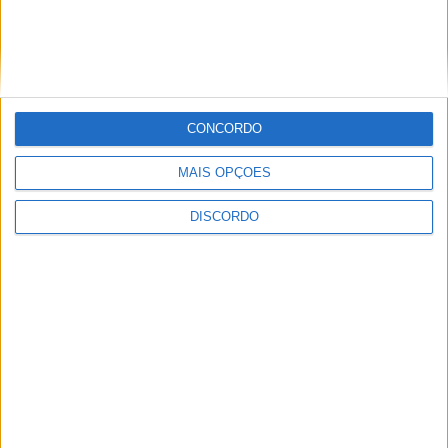
CONCORDO
Vila de Rossas em Vieira do Minho celebrou 25 anos
MAIS OPÇÕES
DISCORDO