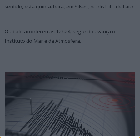
sentido, esta quinta-feira, em Silves, no distrito de Faro.
O abalo aconteceu às 12h24, segundo avança o
Instituto do Mar e da Atmosfera.