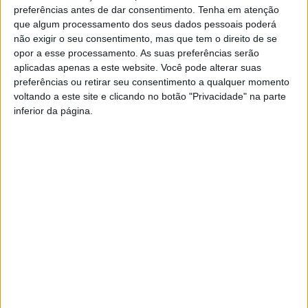
preferências antes de dar consentimento.
Tenha em atenção
que algum processamento dos seus dados pessoais poderá
não exigir o seu consentimento, mas que tem o direito de se
opor a esse processamento. As suas preferências serão
aplicadas apenas a este website. Você pode alterar suas
Sismo de magnitude 4,5
preferências ou retirar seu consentimento a qualquer momento
sentido na Ilha Terceira e
voltando a este site e clicando no botão "Privacidade" na parte
São Jorge
inferior da página.
YouTube Video
VVUtRU85MzBBcHpOcU5BUnpKX0wyV1ZBLkR5TmFiVWVZZDhv