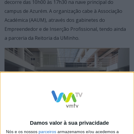
decorre das 10h00 às 17h30 na nave principal do
campus de Azurém. A organização cabe à Associação
Académica (AAUM), através dos gabinetes do
Empreendedor e de Inserção Profissional, tendo ainda
a parceria da Reitoria da UMinho.
Damos valor à sua privacidade
Nós e os nossos
parceiros
armazenamos e/ou acedemos a