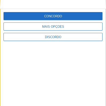
CONCORDO
A tradição voltou a ganhar vida em Barcelos com a 43ª Mostra
Internacional de Artesanato e Cerâmica
MAIS OPÇÕES
DISCORDO