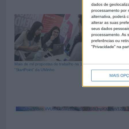
dados de geolocaliza
processamento por n
alternativa, poderá
alterar as suas pref
seus dados pessoais
processamento. As s
preferências ou reti
"Privacidade" na part
Mais de mil propostas de trabalho na 10ª
A Start Point 
“StartPoint” da UMinho
Empreendedor
Universidade 
MAIS OP
YouTube Video VVUtRU85MzBBcHpOcU5BUnpKX0wyV1ZBLm