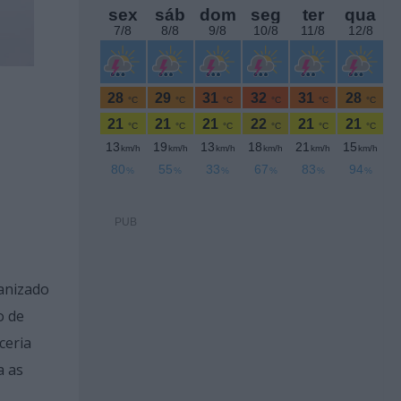
PUB
ganizado
o de
ceria
a as