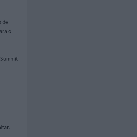
o de
ara o
á
T Summit
ltar.
o