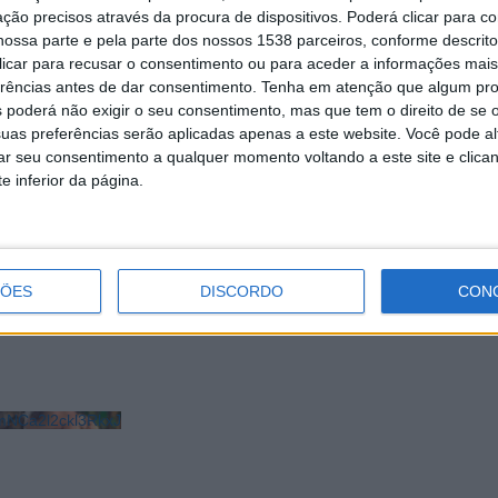
ção precisos através da procura de dispositivos. Poderá clicar para co
ossa parte e pela parte dos nossos 1538 parceiros, conforme descrit
 clicar para recusar o consentimento ou para aceder a informações ma
erências antes de dar consentimento.
Tenha em atenção que algum pr
 poderá não exigir o seu consentimento, mas que tem o direito de se 
uas preferências serão aplicadas apenas a este website. Você pode al
rar seu consentimento a qualquer momento voltando a este site e clica
e inferior da página.
Summit – Feira de Emprego,
UMinho junta-se à Fundação José Nev
ismo e Formação da
potenciar o acesso à formação
do Minho
ÇÕES
DISCORDO
CON
NCa2l2ckl3RkxJ