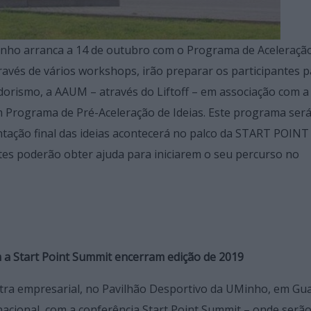
Minho arranca a 14 de outubro com o Programa de Aceleraçã
ravés de vários workshops, irão preparar os participantes p
orismo, a AAUM – através do Liftoff – em associação com a
 Programa de Pré-Aceleração de Ideias. Este programa ser
ntação final das ideias acontecerá no palco da START POIN
tes poderão obter ajuda para iniciarem o seu percurso no
a Start Point Summit encerram edição de 2019
stra empresarial, no Pavilhão Desportivo da UMinho, em Gua
acional, com a conferência Start Point Summit – onde serã