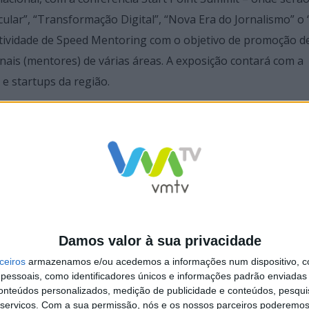
ular”, “Transformação Digital”, “Nova Era do Jornalismo” o
ividade de Speed Mentoring com o objetivo de promoção d
nais (mentores) de várias áreas. A exposição contará com a
 e startups da região.
entidades partilharem as suas experiências com a comuni
a pretende ainda estabelecer o contacto direto entre os jov
tunidades e desenvolvimento de competências, promovendo 
Damos valor à sua privacidade
adémica (alunos, ex-alunos, investigadores, docentes e
ceiros
armazenamos e/ou acedemos a informações num dispositivo, c
edores com qualificações de nível superior da região.
essoais, como identificadores únicos e informações padrão enviadas 
conteúdos personalizados, medição de publicidade e conteúdos, pesqui
serviços.
Com a sua permissão, nós e os nossos parceiros poderemos 