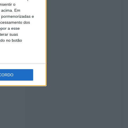
nsentir o
o acima. Em
is pormenorizadas e
ocessamento dos
opor a esse
terar suas
ndo no botão
es para
CORDO