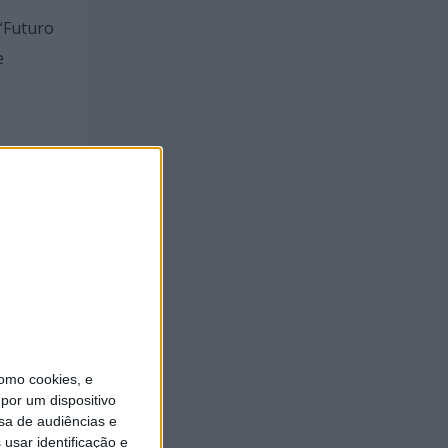
 “Futuro
e
dade
ens e o
o
omo cookies, e
por um dispositivo
sa de audiências e
usar identificação e