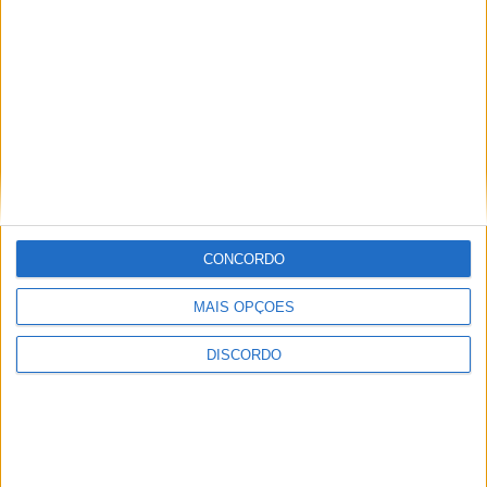
CONCORDO
MAIS OPÇÕES
DISCORDO
Vila Verde prepara-se para voltar a celebrar as suas raízes com
o regresso da Rota das Colheitas