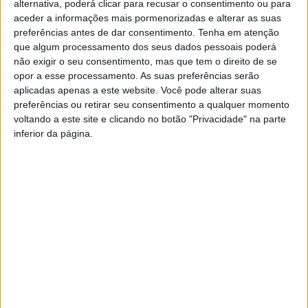
alternativa, poderá clicar para recusar o consentimento ou para
aceder a informações mais pormenorizadas e alterar as suas
preferências antes de dar consentimento.
Tenha em atenção
que algum processamento dos seus dados pessoais poderá
não exigir o seu consentimento, mas que tem o direito de se
opor a esse processamento. As suas preferências serão
aplicadas apenas a este website. Você pode alterar suas
preferências ou retirar seu consentimento a qualquer momento
Sismo de 3.5 na Galiza
Cinco abalos sísmicos
voltando a este site e clicando no botão "Privacidade" na parte
abalou norte de Portugal
registados em Portugal
inferior da página.
durante a madrugada
Sismo de 5,0 na escala de
Richter na Madeira