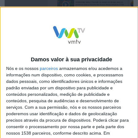
O abalo foi de 3,6 na escala de Richter e fez-se sentir na
região norte de Portugal.
Damos valor à sua privacidade
De relembrar que no dia 6/6/2017 também em
Nós e os nossos
parceiros
armazenamos e/ou acedemos a
Amarante foi registado um sismo de magnitude 3.5 na
informações num dispositivo, como cookies, e processamos
escala de Richter segundo indica o registo do Instituto
dados pessoais, como identificadores únicos e informações
padrão enviadas por um dispositivo para publicidade e
Português do Mar e da Atmosfera (IPMA). O terramoto
conteúdos personalizados, medição de publicidade e
foi registado às 17h03 de Lisboa e teve hipocentro a 17
conteúdos, pesquisa de audiências e desenvolvimento de
serviços.
Com a sua permissão, nós e os nossos parceiros
quilómetros de profundidade. O abalo foi sentido em
poderemos usar identificação e dados de geolocalização
todo o norte de Portugal, mas não terá feito vítimas
precisos através da procura de dispositivos. Poderá clicar para
nem provocado estragos.
consentir o processamento por nossa parte e pela parte dos
nossos 1538 parceiros, conforme descrito acima. Em