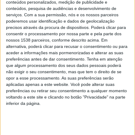
Portugal e a Galiza e que pretende melhorar a
conteúdos personalizados, medição de publicidade e
conteúdos, pesquisa de audiências e desenvolvimento de
competitividade das pequenas e médias empresas de
serviços.
Com a sua permissão, nós e os nossos parceiros
ambas as regiões através da promoção do
poderemos usar identificação e dados de geolocalização
empreendedorismo, facilitando dessa forma a
precisos através da procura de dispositivos. Poderá clicar para
consentir o processamento por nossa parte e pela parte dos
exploração de novas ideias e promovendo a criação de
nossos 1538 parceiros, conforme descrito acima. Em
empresas. Um dos principais objetivos deste projeto é
alternativa, poderá clicar para recusar o consentimento ou para
aceder a informações mais pormenorizadas e alterar as suas
o de criar e desenvolver de uma rede de
preferências antes de dar consentimento.
Tenha em atenção
empreendedorismo que funcionará como um espaço
que algum processamento dos seus dados pessoais poderá
não exigir o seu consentimento, mas que tem o direito de se
comum de inovação tecnológica e criativa, onde os
opor a esse processamento. As suas preferências serão
interessados na sua utilização, especialmente os jovens
aplicadas apenas a este website. Você pode alterar suas
com visão empreendedora e estudantes universitários,
preferências ou retirar seu consentimento a qualquer momento
voltando a este site e clicando no botão "Privacidade" na parte
poderão aceder a um espaço e ferramentas que lhes
inferior da página.
permitam desenvolver uma ideia de projeto tecnológico
desde a conceção e prototipagem até ao teste e
adaptação às necessidades do mercado e posterior