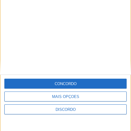
Festival da Juventude em Barcelos promete dois dias intensos
de animação
CONCORDO
MAIS OPÇÕES
DISCORDO