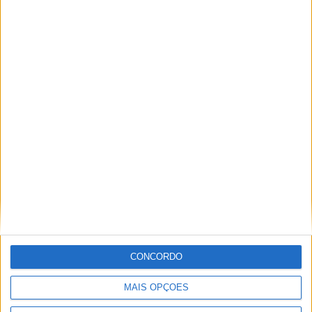
Festival da Juventude em Barcelos promete dois dias intensos
de animação
CONCORDO
MAIS OPÇÕES