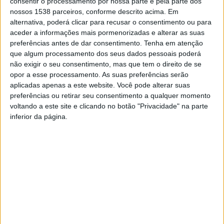
consentir o processamento por nossa parte e pela parte dos
UNESCO reconheceu 17 edifícios seus na lista do
nossos 1538 parceiros, conforme descrito acima. Em
alternativa, poderá clicar para recusar o consentimento ou para
Património da Humanidade, como o Complexo do
aceder a informações mais pormenorizadas e alterar as suas
Capitólio (Chandigarh, Índia), o Museu Nacional de Arte
preferências antes de dar consentimento.
Tenha em atenção
Ocidental (Tóquio, Japão), a Casa Curutchet (La Plata,
que algum processamento dos seus dados pessoais poderá
não exigir o seu consentimento, mas que tem o direito de se
Argentina) e a Cidade Radiosa (Marselha, França).
opor a esse processamento. As suas preferências serão
aplicadas apenas a este website. Você pode alterar suas
preferências ou retirar seu consentimento a qualquer momento
voltando a este site e clicando no botão "Privacidade" na parte
inferior da página.
Escola de Arquitetura, Arte e
Criatividade das crianças
Design da UMinho recebe
desafia comunidades para
exposição e biblioteca de
hábitos de vida mais
Manuel Botelho
sustentáveis