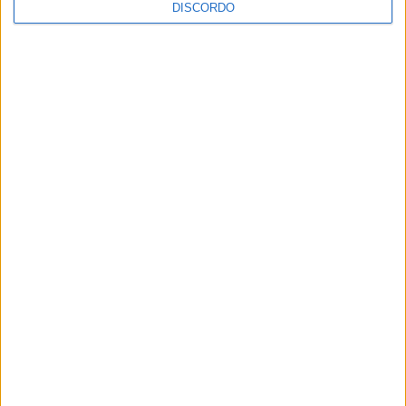
DISCORDO
Vila de Rossas em Vieira do Minho celebrou 25 anos