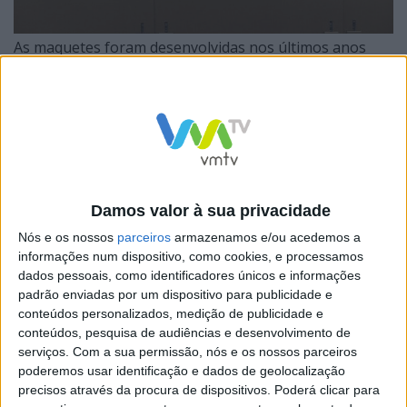
As maquetes foram desenvolvidas nos últimos anos
por estagiários do RT+Q, que dedicam a sua primeira
semana de trabalho a construir uma maquete de um
projeto de Le Corbusier. A exposição tem entrada livre
e está em itinerância pela Europa, com apoio da
Fondation Le Corbusier e da Alliance Française
Singapour.
Damos valor à sua privacidade
Nós e os nossos
parceiros
armazenamos e/ou acedemos a
informações num dispositivo, como cookies, e processamos
dados pessoais, como identificadores únicos e informações
padrão enviadas por um dispositivo para publicidade e
Le Corbusier é o pseudónimo do arquiteto, urbanista,
conteúdos personalizados, medição de publicidade e
conteúdos, pesquisa de audiências e desenvolvimento de
escultor e pintor franco-suíço Charles-Edouard
serviços.
Com a sua permissão, nós e os nossos parceiros
Jeanneret-Gris (1887-1965), que fundou o movimento
poderemos usar identificação e dados de geolocalização
precisos através da procura de dispositivos. Poderá clicar para
purista e foi um expoente da arquitetura racionalista. A