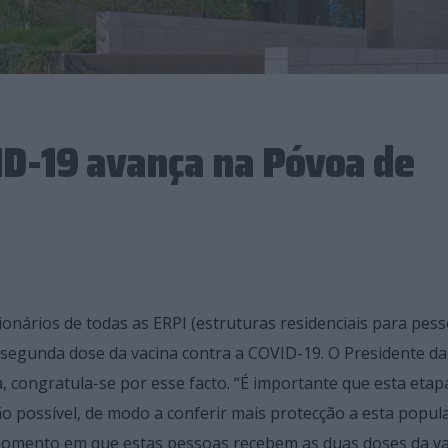
ID-19 avança na Póvoa de
ionários de todas as ERPI (estruturas residenciais para pes
segunda dose da vacina contra a COVID-19. O Presidente da
, congratula-se por esse facto. “É importante que esta etap
o possível, de modo a conferir mais protecção a esta popul
e momento em que estas pessoas recebem as duas doses da va