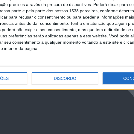
ção precisos através da procura de dispositivos. Poderá clicar para co
ossa parte e pela parte dos nossos 1538 parceiros, conforme descrit
 clicar para recusar o consentimento ou para aceder a informações ma
erências antes de dar consentimento.
Tenha em atenção que algum pr
 poderá não exigir o seu consentimento, mas que tem o direito de se 
uas preferências serão aplicadas apenas a este website. Você pode al
rar seu consentimento a qualquer momento voltando a este site e clica
NCa2l2ckl3RkxJ
e inferior da página.
ÇÕES
DISCORDO
CON