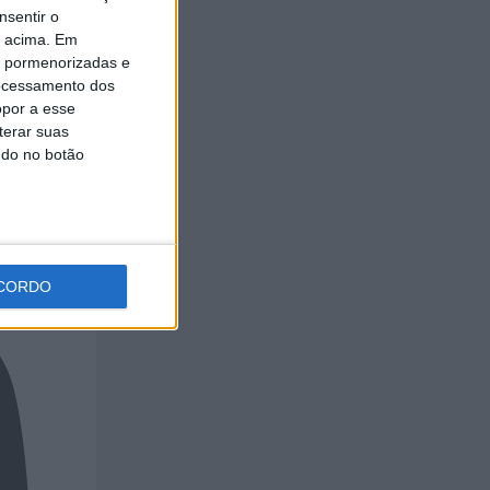
nsentir o
o acima. Em
is pormenorizadas e
ocessamento dos
opor a esse
terar suas
ndo no botão
CORDO