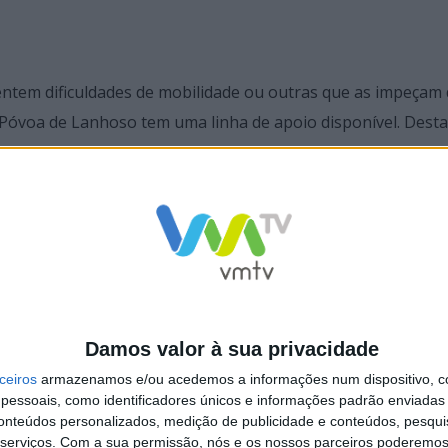
ntem dificuldades de mobilidade ou outras que as impeçam 
a Póvoa de Lanhoso tem uma linha de apoio disponível. Dest
os, os idosos do concelho têm à sua disposição uma equipa
94 242.
Damos valor à sua privacidade
ceiros
armazenamos e/ou acedemos a informações num dispositivo, c
essoais, como identificadores únicos e informações padrão enviadas 
óvoa de Lanhoso apoia criação
Póvoa de Lanhoso testa profissionais 
conteúdos personalizados, medição de publicidade e conteúdos, pesqui
Vacinação COVID-19
Estruturas Residenciais para Pessoas 
serviços.
Com a sua permissão, nós e os nossos parceiros poderemos 