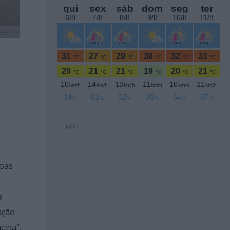
PUB
soas
a
ação
cina”,