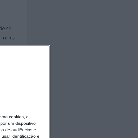
de se
a forma,
 de
omo cookies, e
por um dispositivo
de
sa de audiências e
Idosas
usar identificação e