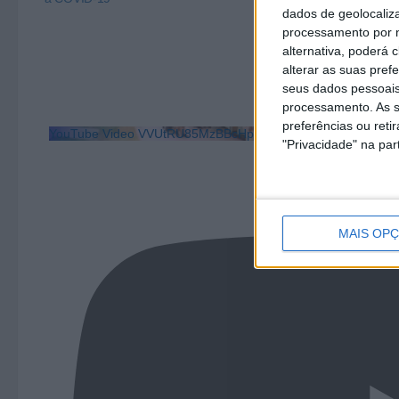
dados de geolocaliza
processamento por n
alternativa, poderá
alterar as suas pref
seus dados pessoais
processamento. As s
preferências ou reti
YouTube Video VVUtRU85MzBBcHpOcU5BUnpKX0wyV1ZBLm
"Privacidade" na part
MAIS OP