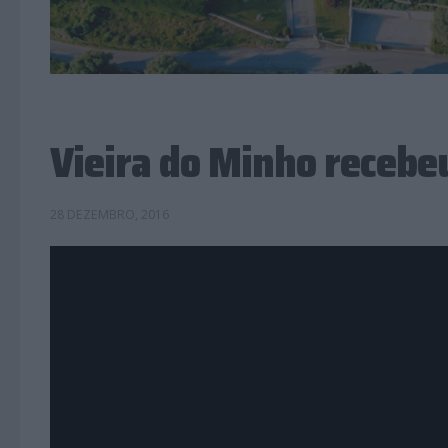
Vieira do Minho receb
28 DEZEMBRO, 2016