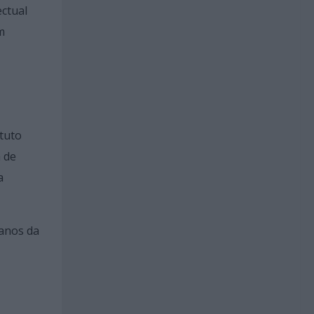
ectual
m
ituto
 de
a
 anos da