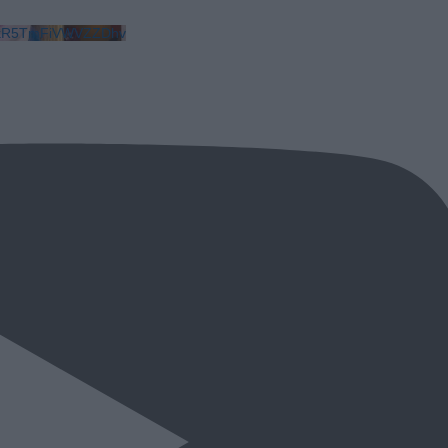
LkR5TmFiVWVZZDhv