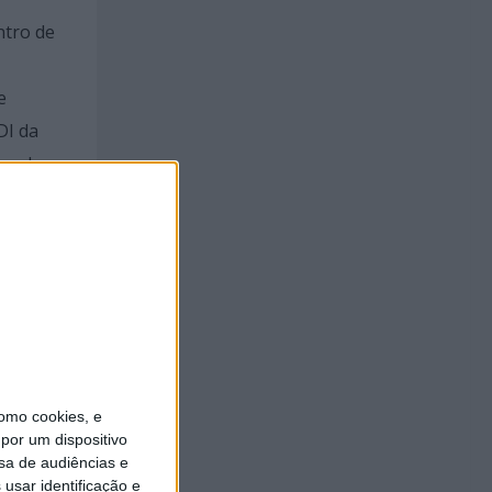
ntro de
e
DI da
ra de
 (FPV)
e na
es.
da
o José
itos
omo cookies, e
por um dispositivo
sa de audiências e
e
usar identificação e