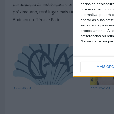
participação às instituições e entidades convidadas e
dados de geolocaliza
processamento por n
próximo ano, terá lugar mais uma organização ANDDI
alternativa, poderá
Badminton, Ténis e Padel.
alterar as suas pref
seus dados pessoais
processamento. As s
preferências ou reti
"Privacidade" na part
MAIS OP
“CAVA’In 2019”
KorfCAVA 2018