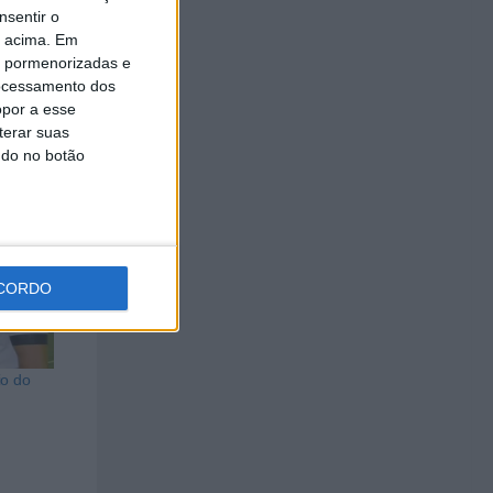
 no
nsentir o
o acima. Em
es de
is pormenorizadas e
ocessamento dos
opor a esse
terar suas
ndo no botão
CORDO
io do