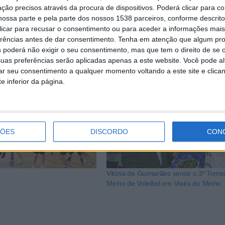
 distribuídas medalhas aos participantes, foi anunciado que,
ção precisos através da procura de dispositivos. Poderá clicar para co
ossa parte e pela parte dos nossos 1538 parceiros, conforme descrit
 / CAVA, desta feita o “RAQUETE_CAVA 2017”, com atividad
 clicar para recusar o consentimento ou para aceder a informações ma
erências antes de dar consentimento.
Tenha em atenção que algum pr
 poderá não exigir o seu consentimento, mas que tem o direito de se 
uas preferências serão aplicadas apenas a este website. Você pode al
rar seu consentimento a qualquer momento voltando a este site e clica
e inferior da página.
ÇÕES
DISCORDO
CON
Vitória de Guimarães vence o 3º Torne
Minho de Voleibol em Vieira do Minho