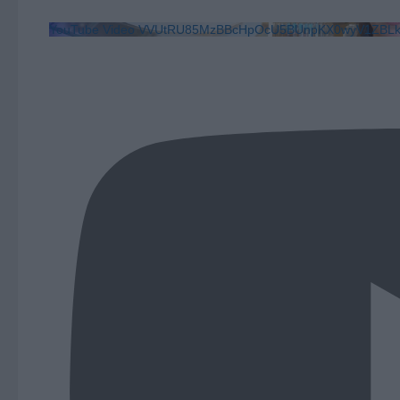
YouTube Video VVUtRU85MzBBcHpOcU5BUnpKX0wyV1ZB