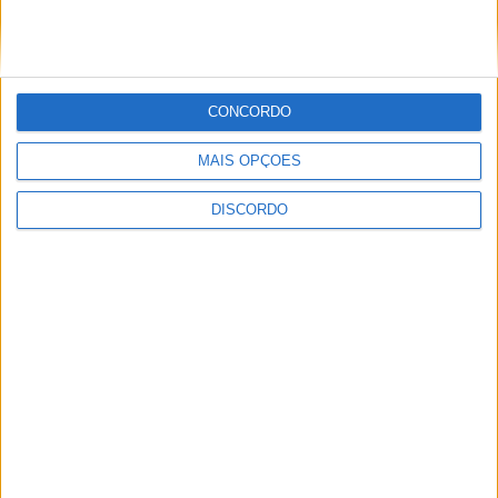
Vila Verde prepara-se para voltar a celebrar as suas raízes com
o regresso da Rota das Colheitas
CONCORDO
MAIS OPÇÕES
DISCORDO