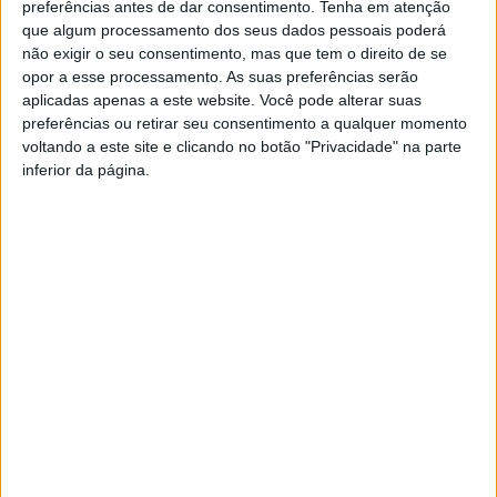
casaco do Fernando Mendes
preferências antes de dar consentimento.
Tenha em atenção
no Preço Certo
que algum processamento dos seus dados pessoais poderá
não exigir o seu consentimento, mas que tem o direito de se
opor a esse processamento. As suas preferências serão
aplicadas apenas a este website. Você pode alterar suas
preferências ou retirar seu consentimento a qualquer momento
voltando a este site e clicando no botão "Privacidade" na parte
inferior da página.
YouTube Video
VVUtRU85MzBBcHpOcU5BUnpKX0wyV1ZBLmNCa2l2ckl3RkxJ