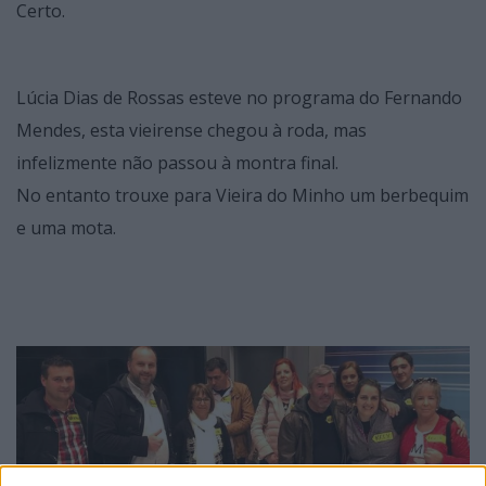
Certo.
Lúcia Dias de Rossas esteve no programa do Fernando
Mendes, esta vieirense chegou à roda, mas
infelizmente não passou à montra final.
No entanto trouxe para Vieira do Minho um berbequim
e uma mota.