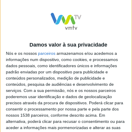
Damos valor à sua privacidade
Nós e os nossos
parceiros
armazenamos e/ou acedemos a
informações num dispositivo, como cookies, e processamos
dados pessoais, como identificadores únicos e informações
padrão enviadas por um dispositivo para publicidade e
Daniela no Preço Certo
Vieira do Minho no “Preço
conteúdos personalizados, medição de publicidade e
anima todos com a sua boa
Certo”
conteúdos, pesquisa de audiências e desenvolvimento de
disposição
serviços.
Com a sua permissão, nós e os nossos parceiros
poderemos usar identificação e dados de geolocalização
precisos através da procura de dispositivos. Poderá clicar para
consentir o processamento por nossa parte e pela parte dos
nossos 1538 parceiros, conforme descrito acima. Em
alternativa, poderá clicar para recusar o consentimento ou para
António Gonçalves leva o
aceder a informações mais pormenorizadas e alterar as suas