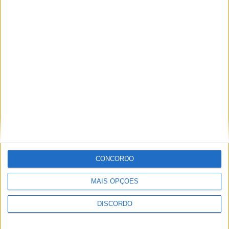
Vieira d'Alma inaugura com casa cheia e muita emoção em
Vieira do Minho
CONCORDO
MAIS OPÇÕES
DISCORDO