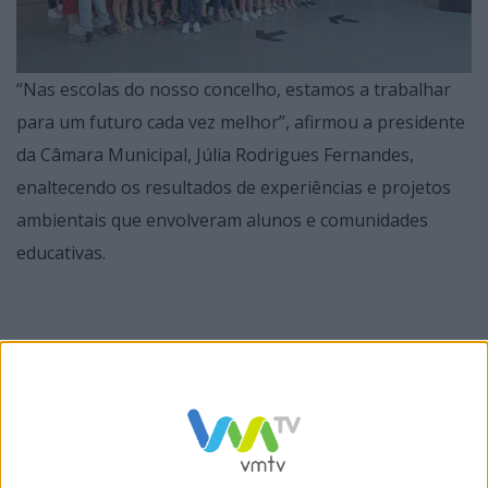
“Nas escolas do nosso concelho, estamos a trabalhar
para um futuro cada vez melhor”, afirmou a presidente
da Câmara Municipal, Júlia Rodrigues Fernandes,
enaltecendo os resultados de experiências e projetos
ambientais que envolveram alunos e comunidades
educativas.
Num périplo pelos estabelecimentos premiados que
contou também com a participação dos vereadores
Manuel Lopes e Patrício Araújo, a autarca destacou o
impacto da missão que as novas gerações devem