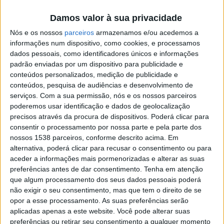
assumir no seio das comunidades para a adoção de
Damos valor à sua privacidade
comportamentos responsáveis na preservação da
Nós e os nossos
parceiros
armazenamos e/ou acedemos a
natureza, seja alterando hábitos de consumo que
informações num dispositivo, como cookies, e processamos
geram desperdício, seja no tratamento e na separação
dados pessoais, como identificadores únicos e informações
padrão enviadas por um dispositivo para publicidade e
dos resíduos.
conteúdos personalizados, medição de publicidade e
conteúdos, pesquisa de audiências e desenvolvimento de
“Com pequenos atos e hábitos diários, cada um de nós
serviços.
Com a sua permissão, nós e os nossos parceiros
é chamado a contribuir para o grande desafio que toda
poderemos usar identificação e dados de geolocalização
precisos através da procura de dispositivos. Poderá clicar para
a humanidade tem pela frente: a defesa do único
consentir o processamento por nossa parte e pela parte dos
Planeta que temos e onde podemos viver”, sustentou
nossos 1538 parceiros, conforme descrito acima. Em
alternativa, poderá clicar para recusar o consentimento ou para
Júlia Fernandes.
aceder a informações mais pormenorizadas e alterar as suas
preferências antes de dar consentimento.
Tenha em atenção
que algum processamento dos seus dados pessoais poderá
não exigir o seu consentimento, mas que tem o direito de se
opor a esse processamento. As suas preferências serão
A presidente da Câmara assumiu que “a sensibilização
aplicadas apenas a este website. Você pode alterar suas
preferências ou retirar seu consentimento a qualquer momento