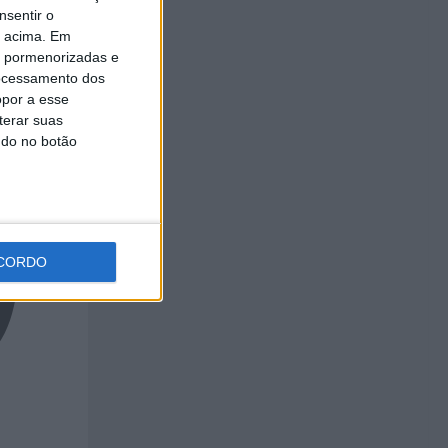
nsentir o
o acima. Em
is pormenorizadas e
ocessamento dos
opor a esse
terar suas
ndo no botão
CORDO