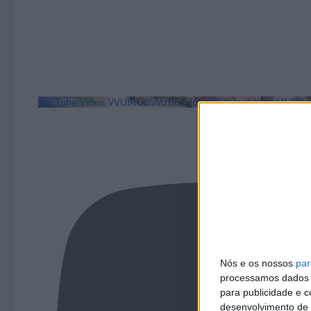
YouTube Video VVUtRU85MzBBcHpOcU5BUnpKX0wyV1ZBLm
Nós e os nossos
par
processamos dados p
para publicidade e 
desenvolvimento de 