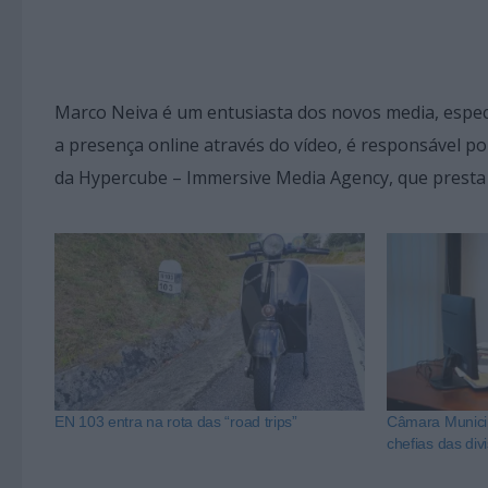
Marco Neiva é um entusiasta dos novos media, espec
a presença online através do vídeo, é responsável po
da Hypercube – Immersive Media Agency, que presta s
EN 103 entra na rota das “road trips”
Câmara Municip
chefias das di