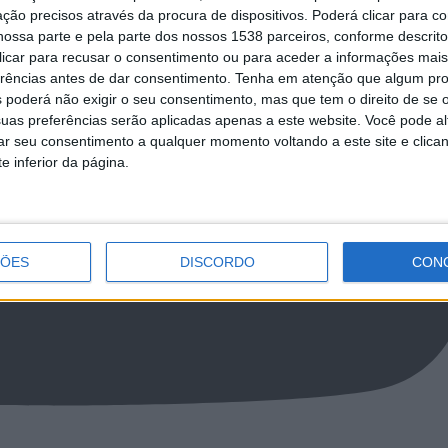
ção precisos através da procura de dispositivos. Poderá clicar para co
ossa parte e pela parte dos nossos 1538 parceiros, conforme descrit
 clicar para recusar o consentimento ou para aceder a informações ma
erências antes de dar consentimento.
Tenha em atenção que algum pr
 poderá não exigir o seu consentimento, mas que tem o direito de se 
uas preferências serão aplicadas apenas a este website. Você pode al
rar seu consentimento a qualquer momento voltando a este site e clica
e inferior da página.
ÇÕES
DISCORDO
CON