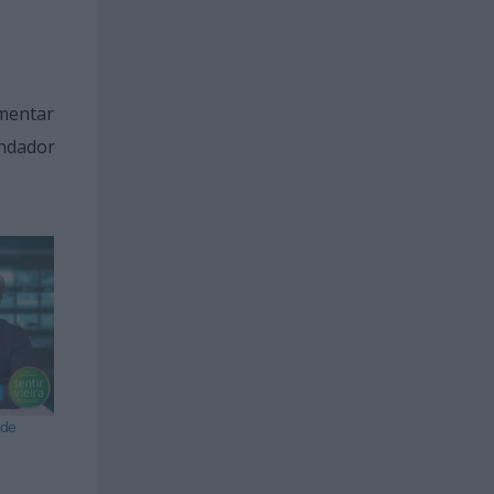
umentar
undador
 de