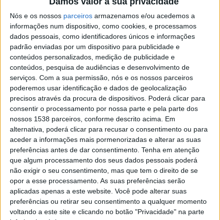
Damos valor à sua privacidade
embora sublinhando que as políticas da coesão
Nós e os nossos
parceiros
armazenamos e/ou acedemos a
ajudarão a “suprir as chamadas ‘falhas do mercado’”.
informações num dispositivo, como cookies, e processamos
dados pessoais, como identificadores únicos e informações
Segundo a comissária portuguesa, o setor privado é
padrão enviadas por um dispositivo para publicidade e
conteúdos personalizados, medição de publicidade e
mais suscetível “a investir onde há aglomerações
conteúdos, pesquisa de audiências e desenvolvimento de
económicas”, cabendo às instituições europeias
serviços.
Com a sua permissão, nós e os nossos parceiros
poderemos usar identificação e dados de geolocalização
assegurar que “todo o território da Europa esteja
precisos através da procura de dispositivos. Poderá clicar para
coberto e que ninguém seja deixado para trás por ter
consentir o processamento por nossa parte e pela parte dos
nascido, por acidente, numa região não central”.
nossos 1538 parceiros, conforme descrito acima. Em
alternativa, poderá clicar para recusar o consentimento ou para
aceder a informações mais pormenorizadas e alterar as suas
preferências antes de dar consentimento.
Tenha em atenção
que algum processamento dos seus dados pessoais poderá
não exigir o seu consentimento, mas que tem o direito de se
“É por isso que se tornou tão determinante ter acesso
opor a esse processamento. As suas preferências serão
à conectividade do futuro. A covid-19 tornou essa
aplicadas apenas a este website. Você pode alterar suas
preferências ou retirar seu consentimento a qualquer momento
realidade ainda mais evidente do que nunca, apesar de
voltando a este site e clicando no botão "Privacidade" na parte