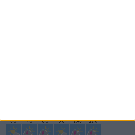
Subscrever
SEGUE-NOS:
PERIODICIDADE DIÁRIA
Quarta-feira,2 Dezembro , 2020