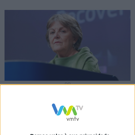
DR
“Na Europa, a digitalização e a conectividade podem
redefinir a dependência da geografia. Dão-nos a
oportunidade de tornar a geografia menos relevante
na determinação do sucesso das regiões e das pessoas
de acordo com a região onde nasceram”, notou,