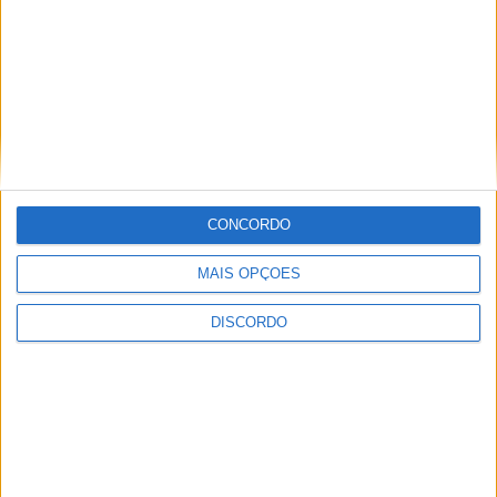
CONCORDO
MAIS OPÇÕES
DISCORDO
Festival da Juventude em Barcelos promete dois dias intensos
de animação