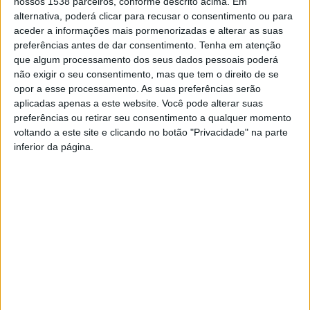
nossos 1538 parceiros, conforme descrito acima. Em
alternativa, poderá clicar para recusar o consentimento ou para
e especialistas do seu campo de saber. Das industrias
aceder a informações mais pormenorizadas e alterar as suas
mais representadas nestas empresas Startups temos
preferências antes de dar consentimento.
Tenha em atenção
Saas (Software como um serviço), IA (Inteligência
que algum processamento dos seus dados pessoais poderá
não exigir o seu consentimento, mas que tem o direito de se
artificial), maquinas que se autoeducam, tecnologias
opor a esse processamento. As suas preferências serão
ligadas ao bem estar e à saúde, serviços financeiros,
aplicadas apenas a este website. Você pode alterar suas
preferências ou retirar seu consentimento a qualquer momento
tecnologias limpas e sustentáveis.
voltando a este site e clicando no botão "Privacidade" na parte
inferior da página.
Outro elemento de destaque nesta edição é a
quantidade de mulheres que nela vão participar. 43%
das pessoas que vão comparecer e 38% dos
palestrantes são mulheres, sendo este último
respetivamente a percentagem mais alta das últimas
edições. Além disso, um terço das Startups expostas