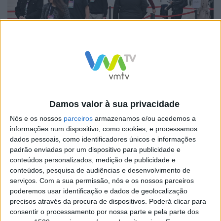
DR: VMTV
A nova edição destaca-se pelo número recorde de 2.608
empresas startups, originárias de 93 países dispares,
que apresentarão os seus modelos de negócio e
Damos valor à sua privacidade
inovações ao mundo nos próximos 3 dias. As empresas
Nós e os nossos
parceiros
armazenamos e/ou acedemos a
informações num dispositivo, como cookies, e processamos
promissoras foram escolhidas entre milhares de
dados pessoais, como identificadores únicos e informações
candidatos e representam 30 industrias diferentes.
padrão enviadas por um dispositivo para publicidade e
Destas 2600 empresas, 250 participarão no programa
conteúdos personalizados, medição de publicidade e
conteúdos, pesquisa de audiências e desenvolvimento de
impact, que consiste em Startups que pretendem ter
serviços.
Com a sua permissão, nós e os nossos parceiros
um impacto positivo nas suas comunidades, industrias
poderemos usar identificação e dados de geolocalização
precisos através da procura de dispositivos. Poderá clicar para
e ecossistemas; Outras 800 startups aprenderão com
consentir o processamento por nossa parte e pela parte dos
100 horas de aulas de Mentoria, realizadas por lideres