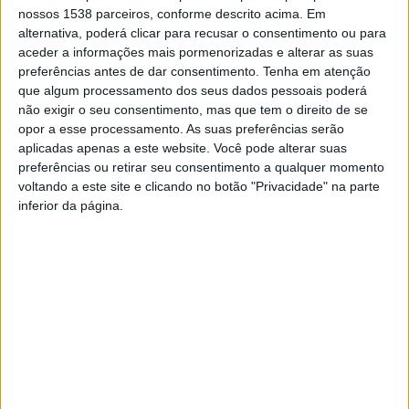
nossos 1538 parceiros, conforme descrito acima. Em
melhore, levando em consideração a logística do
alternativa, poderá clicar para recusar o consentimento ou para
campeonato, a capacidade de as equipas viajarem
aceder a informações mais pormenorizadas e alterar as suas
preferências antes de dar consentimento.
Tenha em atenção
novamente e a capacidade dos respetivos países
que algum processamento dos seus dados pessoais poderá
organizarem o WRC nessa altura.”
não exigir o seu consentimento, mas que tem o direito de se
opor a esse processamento. As suas preferências serão
aplicadas apenas a este website. Você pode alterar suas
preferências ou retirar seu consentimento a qualquer momento
voltando a este site e clicando no botão "Privacidade" na parte
inferior da página.
Vodafone Rally de Portugal
VODAFONE RALLY DE
confirmado no WRC em
PORTUGAL MAIS
2024
COMPETITIVO E
EMOCIONANTE