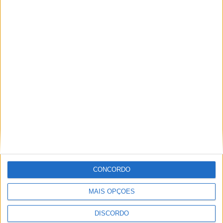
Vila de Rossas em Vieira do Minho celebrou 25 anos
CONCORDO
MAIS OPÇÕES
DISCORDO