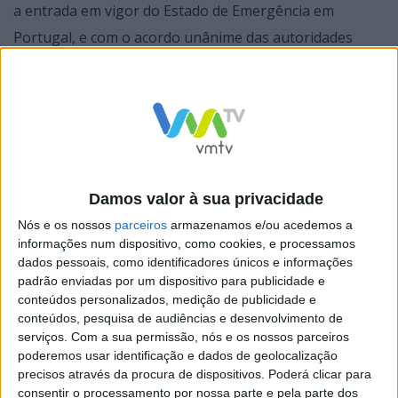
a entrada em vigor do Estado de Emergência em
Portugal, e com o acordo unânime das autoridades
nacionais, da FIA e do promotor, o Automóvel Club de
Portugal solicitou o adiamento do WRC Vodafone Rally
de Portugal.
Damos valor à sua privacidade
“Queremos agradecer a todos os nossos
Nós e os nossos
parceiros
armazenamos e/ou acedemos a
patrocinadores e parceiros pela compreensão e
informações num dispositivo, como cookies, e processamos
dados pessoais, como identificadores únicos e informações
esperamos contar com todos numa data posterior este
padrão enviadas por um dispositivo para publicidade e
ano”, declarou Carlos Barbosa, presidente do ACP.
conteúdos personalizados, medição de publicidade e
conteúdos, pesquisa de audiências e desenvolvimento de
serviços.
Com a sua permissão, nós e os nossos parceiros
Para o promotor do WRC, Oliver Ciesla, “estamos todos
poderemos usar identificação e dados de geolocalização
a trabalhar para identificar possíveis datas alternativas
precisos através da procura de dispositivos. Poderá clicar para
no final da temporada, caso a situação do COVID-19
consentir o processamento por nossa parte e pela parte dos