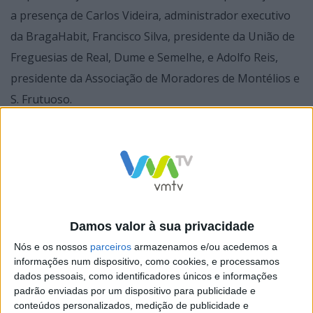
a presença de Carlos Videira, administrador executivo
da BragaHabit, Francisco Silva, presidente da União de
Freguesias de Real, Dume e Semelhe, e Adolfo Reis,
presidente da Associação de Moradores de Montélios e
S. Frutuoso.
De acordo com Carlos Videira, esta é uma iniciativa que
decorre apenas durante um fim de semana, mas cujo
efeito se repercute ao longo do ano. “Após a realização
Damos valor à sua privacidade
do 1º Festival, a Associação de Moradores de Montélios
Nós e os nossos
parceiros
armazenamos e/ou acedemos a
e São Frutuoso passou de 390 para 945 associados,
informações num dispositivo, como cookies, e processamos
dados pessoais, como identificadores únicos e informações
verificou-se uma maior participação dos corpos
padrão enviadas por um dispositivo para publicidade e
associativos e dirigentes, a Associação foi reconhecida
conteúdos personalizados, medição de publicidade e