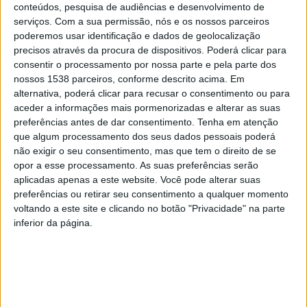
conteúdos, pesquisa de audiências e desenvolvimento de
pelos seus moradores e pelas forças vivas da cidade, a
serviços.
Com a sua permissão, nós e os nossos parceiros
vida em comunidade melhorou e os laços de vizinhança
poderemos usar identificação e dados de geolocalização
precisos através da procura de dispositivos. Poderá clicar para
foram reforçados. É este o nosso principal objetivo do
consentir o processamento por nossa parte e pela parte dos
Programa Viva o Bairro, dando às Associações de
nossos 1538 parceiros, conforme descrito acima. Em
Moradores o poder de decidir e dinamizar os projetos
alternativa, poderá clicar para recusar o consentimento ou para
aceder a informações mais pormenorizadas e alterar as suas
que mais se adequam à sua realidade”, afirmou
preferências antes de dar consentimento.
Tenha em atenção
que algum processamento dos seus dados pessoais poderá
Dez mágicos irão marcar presença no certame, que
não exigir o seu consentimento, mas que tem o direito de se
opor a esse processamento. As suas preferências serão
decorre nos dias 31 de maio e 1 de junho e cujas
aplicadas apenas a este website. Você pode alterar suas
atuações irão dividir-se pelos seguintes locais: Adro da
preferências ou retirar seu consentimento a qualquer momento
Igreja de S. Francisco, Parque Norte e Quinta
voltando a este site e clicando no botão "Privacidade" na parte
inferior da página.
Pedagógica.