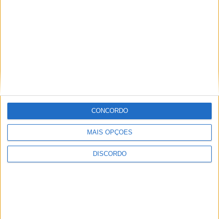
CONCORDO
MAIS OPÇÕES
DISCORDO
Vila de Rossas em Vieira do Minho celebrou 25 anos