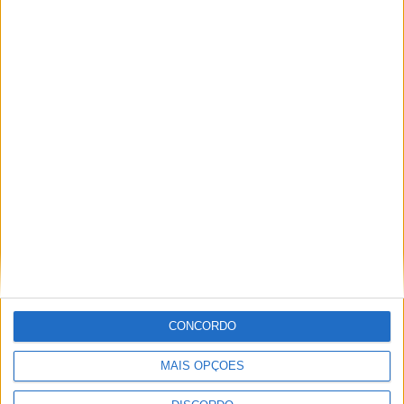
Festival da Juventude em Barcelos promete dois dias intensos
de animação
CONCORDO
MAIS OPÇÕES