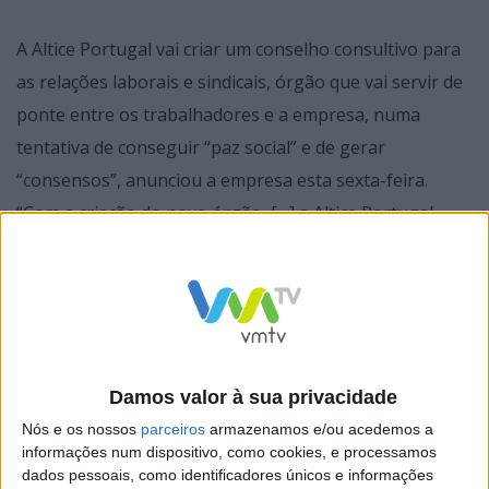
A Altice Portugal vai criar um conselho consultivo para
as relações laborais e sindicais, órgão que vai servir de
ponte entre os trabalhadores e a empresa, numa
tentativa de conseguir “paz social” e de gerar
“consensos”, anunciou a empresa esta sexta-feira.
“Com a criação do novo órgão, […] a Altice Portugal
pretende aumentar a eficiência nas relações entre os
trabalhadores e a empresa, promovendo uma maior
capacidade de alcançar paz social, o estabelecimento de
pontes e geração de consensos”, informa a empresa,
em comunicado.
Damos valor à sua privacidade
Nós e os nossos
parceiros
armazenamos e/ou acedemos a
informações num dispositivo, como cookies, e processamos
dados pessoais, como identificadores únicos e informações