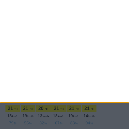
SEGUE-NOS:
PERIODICIDADE DIÁRIA
Segunda-feira,22 Janeiro , 2018