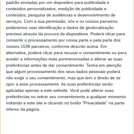
padrão enviadas por um dispositivo para publicidade e
conteúdos personalizados, medição de publicidade e
conteúdos, pesquisa de audiências e desenvolvimento de
serviços.
Com a sua permissão, nós e os nossos parceiros
poderemos usar identificação e dados de geolocalização
precisos através da procura de dispositivos. Poderá clicar para
consentir o processamento por nossa parte e pela parte dos
nossos 1538 parceiros, conforme descrito acima. Em
alternativa, poderá clicar para recusar o consentimento ou para
aceder a informações mais pormenorizadas e alterar as suas
preferências antes de dar consentimento.
Tenha em atenção
que algum processamento dos seus dados pessoais poderá
PT Portugal, Lisboa, 2015-07-06: Sessão de
não exigir o seu consentimento, mas que tem o direito de se
estúdio de Alexandre Filipe Fonseca, Chief
opor a esse processamento. As suas preferências serão
Tecnology Officer (CTO) do Comité Executivo da
aplicadas apenas a este website. Você pode alterar suas
preferências ou retirar seu consentimento a qualquer momento
Portugal Telecom, realizada no Edifício Picoas,
voltando a este site e clicando no botão "Privacidade" na parte
em 6 de julho de 2015.
inferior da página.