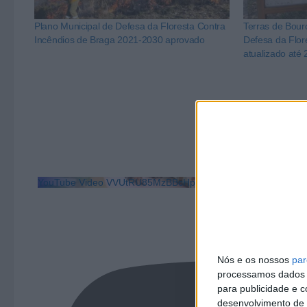
Plano Municipal de Defesa da Floresta Contra
Terras de Bour
Incêndios de Braga 2021-2030 aprovado
Defesa da Flor
atualizado até
YouTube Video VVUtRU85MzBBcHpOcU5BUnpKX0wyV1ZBLm
Nós e os nossos
par
processamos dados p
para publicidade e 
desenvolvimento de 