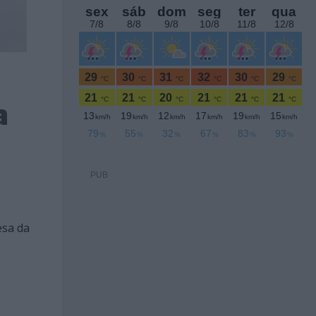
a
PUB
esa da