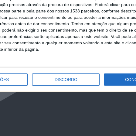
ção precisos através da procura de dispositivos. Poderá clicar para co
ossa parte e pela parte dos nossos 1538 parceiros, conforme descrit
 clicar para recusar o consentimento ou para aceder a informações ma
erências antes de dar consentimento.
Tenha em atenção que algum pr
 poderá não exigir o seu consentimento, mas que tem o direito de se 
uas preferências serão aplicadas apenas a este website. Você pode al
rar seu consentimento a qualquer momento voltando a este site e clica
e inferior da página.
ÇÕES
DISCORDO
CON