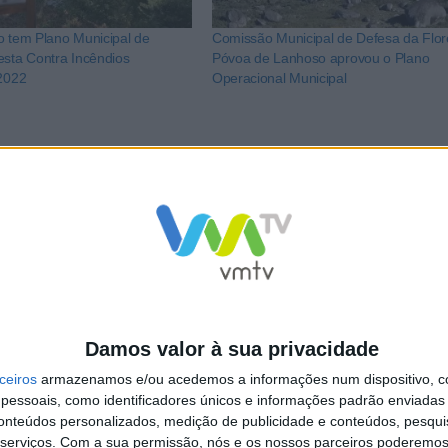
o tem Plano Municipal de
Comissão Municipal de Defesa da Flor
esta Contra Incêndios
Póvoa de Lanhoso aprovou o Plano
 2022
Operacional Municipal
NCa2l2ckl3RkxJ
Damos valor à sua privacidade
ceiros
armazenamos e/ou acedemos a informações num dispositivo, c
essoais, como identificadores únicos e informações padrão enviadas 
conteúdos personalizados, medição de publicidade e conteúdos, pesqui
serviços.
Com a sua permissão, nós e os nossos parceiros poderemos 