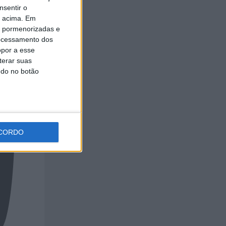
nsentir o
o acima. Em
is pormenorizadas e
ocessamento dos
opor a esse
terar suas
ndo no botão
CORDO