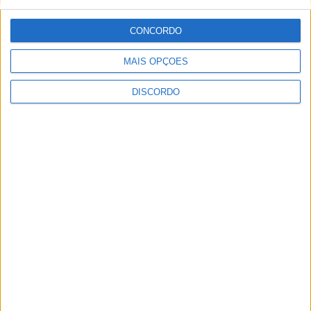
CONCORDO
MAIS OPÇÕES
DISCORDO
O maior evento do Cavalo Garrano aconteceu em Vieira do
Minho