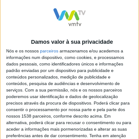
Damos valor à sua privacidade
Nós e os nossos
parceiros
armazenamos e/ou acedemos a
informações num dispositivo, como cookies, e processamos
dados pessoais, como identificadores únicos e informações
Audição de Natal dos alunos
Audição de Páscoa da
padrão enviadas por um dispositivo para publicidade e
do Conservatório de Música
Academia Valentim Moreira
conteúdos personalizados, medição de publicidade e
de Sá
conteúdos, pesquisa de audiências e desenvolvimento de
serviços.
Com a sua permissão, nós e os nossos parceiros
poderemos usar identificação e dados de geolocalização
precisos através da procura de dispositivos. Poderá clicar para
consentir o processamento por nossa parte e pela parte dos
nossos 1538 parceiros, conforme descrito acima. Em
alternativa, poderá clicar para recusar o consentimento ou para
Audição de Natal dos alunos
aceder a informações mais pormenorizadas e alterar as suas
do Conservatório de Música
preferências antes de dar consentimento.
Tenha em atenção