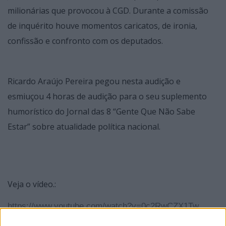
milionárias que provocou à CGD. Durante a comissão
de inquérito houve momentos caricatos, de ironia,
confissão e confronto com os deputados.
Ricardo Araújo Pereira pegou nesta audição e
esmiuçou 4 horas de audição para o seu suplemento
humorístico do Jornal das 8 “Gente Que Não Sabe
Estar” sobre atualidade política nacional.
Veja o vídeo.:
https://www.youtube.com/watch?v=0c2RwCZX1Tw