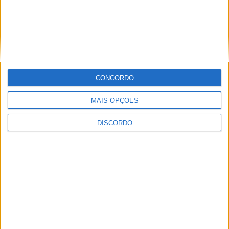
CONCORDO
MAIS OPÇÕES
Vila de Rossas em Vieira do Minho celebrou 25 anos
DISCORDO