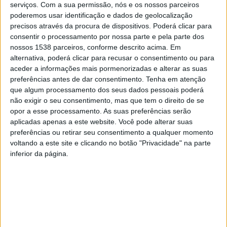
qualidade do seu bem-estar global como superior.
serviços.
Com a sua permissão, nós e os nossos parceiros
poderemos usar identificação e dados de geolocalização
Adicionalmente, verificou-se um impacto negativo do
precisos através da procura de dispositivos. Poderá clicar para
número de semanas em confinamento na capacidade
consentir o processamento por nossa parte e pela parte dos
de autorregulação.
nossos 1538 parceiros, conforme descrito acima. Em
alternativa, poderá clicar para recusar o consentimento ou para
aceder a informações mais pormenorizadas e alterar as suas
A coordenadora da pesquisa, Sónia Sousa, frisa que
preferências antes de dar consentimento.
Tenha em atenção
esse autocontrolo torna a pessoa “mais resiliente e
que algum processamento dos seus dados pessoais poderá
não exigir o seu consentimento, mas que tem o direito de se
capaz” no contexto sanitário da covid-19, reduzindo as
opor a esse processamento. As suas preferências serão
suas vulnerabilidades. Pode, por isso, ser igualmente
aplicadas apenas a este website. Você pode alterar suas
considerado em planos de saúde pública e de
preferências ou retirar seu consentimento a qualquer momento
voltando a este site e clicando no botão "Privacidade" na parte
intervenção psicológica em contextos de risco/crise que
inferior da página.
afetem os cidadãos, acrescenta.
O estudo foi realizado recentemente por questionário,