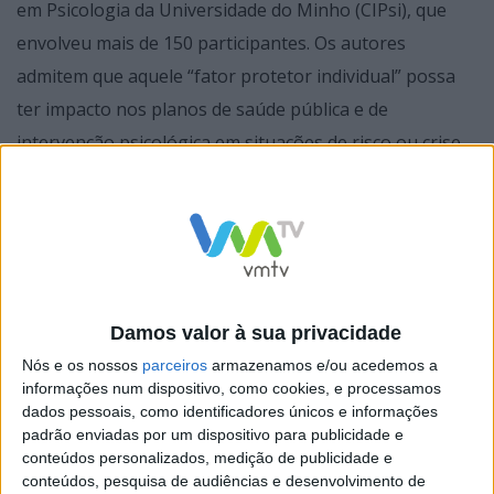
em Psicologia da Universidade do Minho (CIPsi), que
envolveu mais de 150 participantes. Os autores
admitem que aquele “fator protetor individual” possa
ter impacto nos planos de saúde pública e de
intervenção psicológica em situações de risco ou crise.
A investigação teve apoio da Fundação para a Ciência e
a Tecnologia, no âmbito do programa “Science4Covid-
Damos valor à sua privacidade
19”, e da Ordem dos Psicólogos Portugueses. Verificou-
se que as pessoas com maior capacidade de
Nós e os nossos
parceiros
armazenamos e/ou acedemos a
informações num dispositivo, como cookies, e processamos
autorregulação são as que adotam mais hábitos
dados pessoais, como identificadores únicos e informações
saudáveis, apresentam melhor saúde mental, fazem
padrão enviadas por um dispositivo para publicidade e
conteúdos personalizados, medição de publicidade e
uma melhor gestão do stress, e percecionam a
conteúdos, pesquisa de audiências e desenvolvimento de