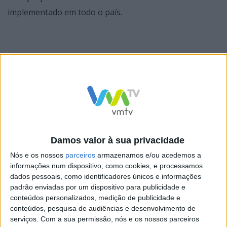
implementado em todo o país.
Mário Constantino sublinha caráter solidário do
Município e dos barcelenses
O Presidente da Câmara Municipal realçou a
importância do Centro Local de Apoio à Integração de
Damos valor à sua privacidade
Migrantes, num concelho que prima por ser
Nós e os nossos
parceiros
armazenamos e/ou acedemos a
hospitaleiro e solidário e que tem acolhido migrantes e
informações num dispositivo, como cookies, e processamos
refugiados de diversas nacionalidades de uma forma
dados pessoais, como identificadores únicos e informações
padrão enviadas por um dispositivo para publicidade e
exemplar, como bem ficou demonstrado, aquando da
conteúdos personalizados, medição de publicidade e
receção à vaga de refugiados provocada pela guerra na
conteúdos, pesquisa de audiências e desenvolvimento de
serviços.
Com a sua permissão, nós e os nossos parceiros
Ucrânia. “Sendo o povo português reconhecido como