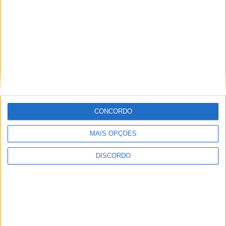
Barcelos
Braga é exemplo a
promoveu
seguir na
Encontro de
integração de
Ucranianos
migrantes
CONCORDO
Barcelos com
posto de
MAIS OPÇÕES
atendimento da
AIMA
DISCORDO