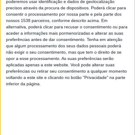
poderemos usar identificação e dados de geolocalização
um povo solidário, amigo e acolhedor, permita-me a
precisos através da procura de dispositivos. Poderá clicar para
consentir o processamento por nossa parte e pela parte dos
ousadia e o orgulho de lhe dizer que, de entre todos, os
nossos 1538 parceiros, conforme descrito acima. Em
barcelenses serão seguramente dos mais solidários! E
alternativa, poderá clicar para recusar o consentimento ou para
isso mesmo está bem demonstrado pela forma
aceder a informações mais pormenorizadas e alterar as suas
preferências antes de dar consentimento.
Tenha em atenção
exemplar como temos vindo a acolher, ao longo dos
que algum processamento dos seus dados pessoais poderá
tempos, os migrantes das mais diversas nacionalidades
não exigir o seu consentimento, mas que tem o direito de se
opor a esse processamento. As suas preferências serão
que têm escolhido o nosso concelho para aqui
aplicadas apenas a este website. Você pode alterar suas
trabalharem e viver”, disse.
preferências ou retirar seu consentimento a qualquer momento
voltando a este site e clicando no botão "Privacidade" na parte
inferior da página.
O autarca barcelense sublinhou que a nova realidade
migratória obriga “a um trabalho ainda mais profícuo
em prol da integração, da igualdade e da
interculturalidade”, tanto que nos últimos cinco anos
mais do que duplicou a presença de imigrantes no