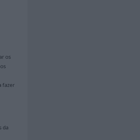
ar os
mos
e
 fazer
s da