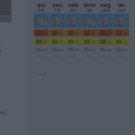
s
PUB
ros