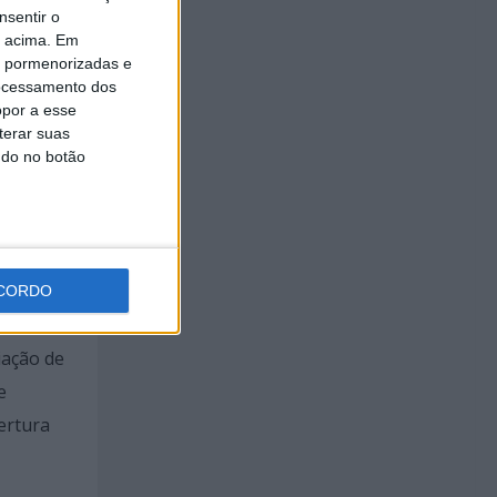
nsentir o
o acima. Em
is pormenorizadas e
ocessamento dos
opor a esse
terar suas
ndo no botão
s pelo
s do
de 32
CORDO
m da
iação de
e
ertura