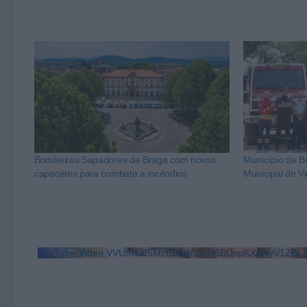
Bombeiros Sapadores de Braga com novos
Município de Br
capacetes para combate a incêndios
Municipal de Vi
YouTube Video VVUtRU85MzBBcHpOcU5BUnpKX0wyV1ZBLm