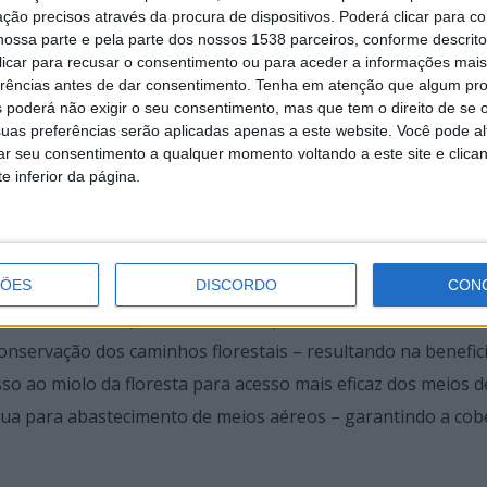
ção precisos através da procura de dispositivos. Poderá clicar para co
ossa parte e pela parte dos nossos 1538 parceiros, conforme descrit
 clicar para recusar o consentimento ou para aceder a informações ma
erências antes de dar consentimento.
Tenha em atenção que algum pr
 poderá não exigir o seu consentimento, mas que tem o direito de se 
uas preferências serão aplicadas apenas a este website. Você pode al
liza gratuitamente a utilização de bio trituradores para a
rar seu consentimento a qualquer momento voltando a este site e clica
jardinagem, reduzindo assim o número de incêndios provocado
e inferior da página.
de contactar a Divisão Municipal da Protecção Civil, atravé
rvenção conta, para as acções de vigilância, com um efectivo 
ÇÕES
DISCORDO
CON
ão o número de operacionais sobe para cerca de 65. Para alé
nservação dos caminhos florestais – resultando na benefic
sso ao miolo da floresta para acesso mais eficaz dos meios d
gua para abastecimento de meios aéreos – garantindo a cob