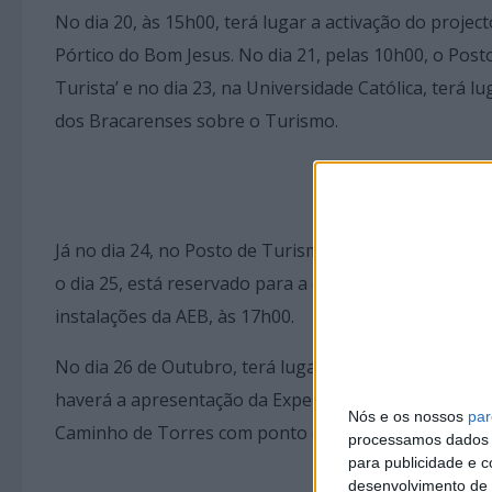
No dia 20, às 15h00, terá lugar a activação do proj
Pórtico do Bom Jesus. No dia 21, pelas 10h00, o Post
Turista’ e no dia 23, na Universidade Católica, terá
dos Bracarenses sobre o Turismo.
Já no dia 24, no Posto de Turismo, terá lugar, pelas
o dia 25, está reservado para a conferência ‘Novas 
instalações da AEB, às 17h00.
No dia 26 de Outubro, terá lugar a apresentação do G
haverá a apresentação da Experiência Imersiva “Viag
Nós e os nossos
par
Caminho de Torres com ponto de encontro na Falperra
processamos dados p
para publicidade e 
desenvolvimento de 