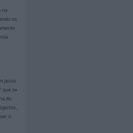
a na
vando os
vamente
esta
m Jesus
” que se
na do
ojectos,
ver o