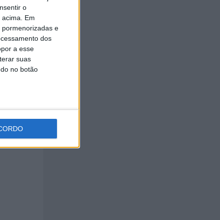
nsentir o
o acima. Em
is pormenorizadas e
ocessamento dos
opor a esse
terar suas
ndo no botão
oção
CORDO