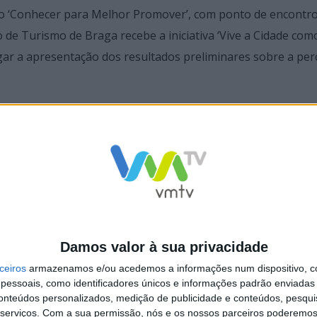
ecto ‘Conhecer para Melhor Promover’, com ponto de encontr
o de Turismo de Braga recebe a iniciativa ‘Vive a Cidade co
 lugar a apresentação dos resultados preliminares sobre a pe
 15h00, a Formação +Próxima – ‘Kick Off Welcome Braga’, se
Agendas para o Turismo’ Horizonte 2030, que irá decorrer na
uia de Braga ‘Fidalguinho’, às 11h00, no Posto de Turismo, 
Damos valor à sua privacidade
em no Tempo”, às 15h00, na AEB. No dia 28, terá lugar a Et
ceiros
armazenamos e/ou acedemos a informações num dispositivo, c
, junto ao hotel Golden Tulip, às 9h30.
essoais, como identificadores únicos e informações padrão enviadas 
conteúdos personalizados, medição de publicidade e conteúdos, pesqui
serviços.
Com a sua permissão, nós e os nossos parceiros poderemos 