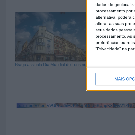
dados de geolocaliza
processamento por n
alternativa, poderá
alterar as suas pref
seus dados pessoais
processamento. As s
preferências ou reti
"Privacidade" na part
Braga assinala Dia Mundial do Turismo
Braga reforça p
FITUR 2026
MAIS OP
YouTube Video VVUtRU85MzBBcHpOcU5BUnpKX0wyV1ZBLm