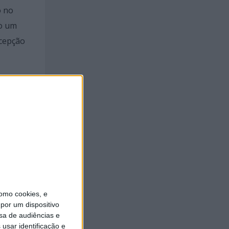
o no
mo um
rcepção
ndo que
s
a 17
apa do
omo cookies, e
por um dispositivo
sa de audiências e
usar identificação e