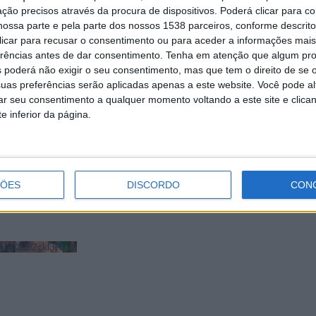
ção precisos através da procura de dispositivos. Poderá clicar para co
ossa parte e pela parte dos nossos 1538 parceiros, conforme descrit
 clicar para recusar o consentimento ou para aceder a informações ma
erências antes de dar consentimento.
Tenha em atenção que algum pr
 poderá não exigir o seu consentimento, mas que tem o direito de se 
uas preferências serão aplicadas apenas a este website. Você pode al
rar seu consentimento a qualquer momento voltando a este site e clica
e inferior da página.
rojecção internacional na
Pandemia não travou aposta na prom
turística da Cidade de Braga
ÇÕES
DISCORDO
CON
NCa2l2ckl3RkxJ