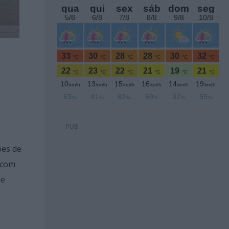
PUB
ões de
a com
 e