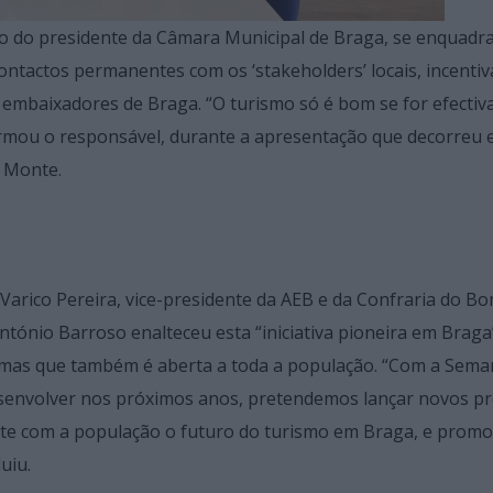
to do presidente da Câmara Municipal de Braga, se enquadr
ontactos permanentes com os ‘stakeholders’ locais, incenti
 embaixadores de Braga. “O turismo só é bom se for efecti
irmou o responsável, durante a apresentação que decorreu 
o Monte.
arico Pereira, vice-presidente da AEB e da Confraria do Bo
ntónio Barroso enalteceu esta “iniciativa pioneira em Braga
, mas que também é aberta a toda a população. “Com a Sema
esenvolver nos próximos anos, pretendemos lançar novos pr
mente com a população o futuro do turismo em Braga, e promo
uiu.