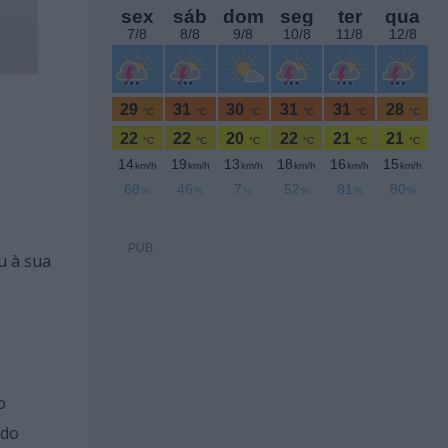
PUB
u à sua
o
 do