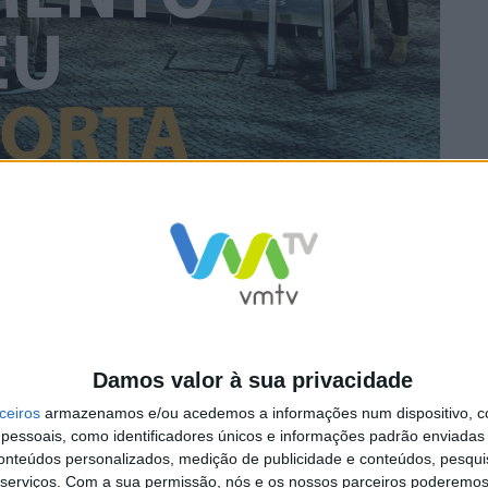
 conversa sobre espírito europeu. Ao longo dos três dias, e
putados Isabel Carvalhais, José Manuel Fernandes, Nuno 
Damos valor à sua privacidade
o Prémio do Cidadão Europeu 2020 e 2021, ao Corpo Nacional 
ceiros
armazenamos e/ou acedemos a informações num dispositivo, c
espectivamente, pelo eurodeputado José Manuel Fernandes,
essoais, como identificadores únicos e informações padrão enviadas 
ividade em Braga termina com um concerto de Club Makumb
conteúdos personalizados, medição de publicidade e conteúdos, pesqui
serviços.
Com a sua permissão, nós e os nossos parceiros poderemos 