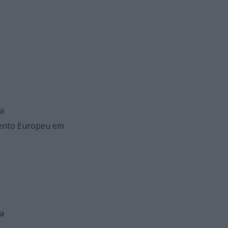
ga
mento Europeu em
ga