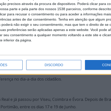
ção precisos através da procura de dispositivos. Poderá clicar para co
ossa parte e pela parte dos nossos 1538 parceiros, conforme descrit
 clicar para recusar o consentimento ou para aceder a informações ma
erências antes de dar consentimento.
Tenha em atenção que algum pr
 poderá não exigir o seu consentimento, mas que tem o direito de se 
rodeputados e com representantes de instituições nacionai
uas preferências serão aplicadas apenas a este website. Você pode al
rar seu consentimento a qualquer momento voltando a este site e clica
er actividades de criação artística, acções de consciencializ
e inferior da página.
dade para as pessoas conhecerem melhor os seus represent
tados, ao mesmo tempo que descobrem projectos apoiados 
ÇÕES
DISCORDO
CON
ia interactiva, debates e outras actividades procuram mostr
rença no dia-a-dia dos cidadãos.
 Real e já passou por Viseu, Coimbra e Évora. Depois de Bra
r Portimão, entre os dias 17 e 19 de Junho.