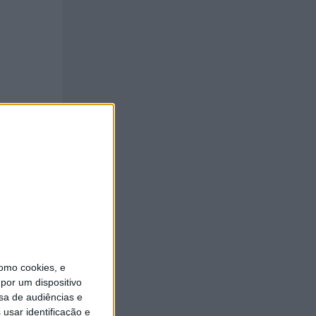
stão
Melo e
de
omo cookies, e
por um dispositivo
a, no
sa de audiências e
usar identificação e