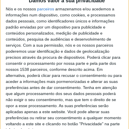
Damos valor à sua privacidade
desenvolver o seu talento e criatividade. Este projeto
Nós e os nossos
parceiros
armazenamos e/ou acedemos a
valoriza não só as artes performativas nas escolas,
informações num dispositivo, como cookies, e processamos
dados pessoais, como identificadores únicos e informações
como também contribui para a formação de públicos e
padrão enviadas por um dispositivo para publicidade e
para o fortalecimento da identidade cultural de Braga”,
conteúdos personalizados, medição de publicidade e
referiu.
conteúdos, pesquisa de audiências e desenvolvimento de
serviços.
Com a sua permissão, nós e os nossos parceiros
poderemos usar identificação e dados de geolocalização
Com esta iniciativa, Braga reforça o seu compromisso
precisos através da procura de dispositivos. Poderá clicar para
com a cultura e a educação, incentivando a criatividade
consentir o processamento por nossa parte e pela parte dos
e a expressão artística dos jovens do concelho.
nossos 1538 parceiros, conforme descrito acima. Em
alternativa, poderá clicar para recusar o consentimento ou para
aceder a informações mais pormenorizadas e alterar as suas
preferências antes de dar consentimento.
Tenha em atenção
que algum processamento dos seus dados pessoais poderá
não exigir o seu consentimento, mas que tem o direito de se
Teatro, música e dança
opor a esse processamento. As suas preferências serão
aplicadas apenas a este website. Você pode alterar suas
A MAPEAR’25 surge como um palco aberto à expressão
preferências ou retirar seu consentimento a qualquer momento
artística dos estudantes, permitindo que alunos e
voltando a este site e clicando no botão "Privacidade" na parte