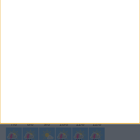
Subscrever
SEGUE-NOS:
PERIODICIDADE DIÁRIA
Quarta-feira,19 Fevereiro , 2025