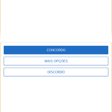
CONCORDO
MAIS OPÇÕES
DISCORDO
A tradição voltou a ganhar vida em Barcelos com a 43ª Mostra
Internacional de Artesanato e Cerâmica