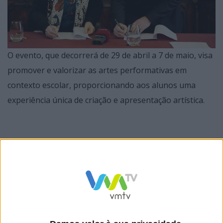
O evento, que decorrerá de 29 de abril a 7 de maio, visa
promover e valorizar as artes performativas em
contexto escolar, proporcionando aos alunos uma
experiência única de criação e apresentação artística.
O presidente da Câmara Municipal de Braga, Ricardo
Rio, destacou a importância desta iniciativa para a
comunidade escolar. “Esta mostra é um reflexo do
nosso compromisso com a educação e a cultura,
proporcionando aos jovens um espaço onde podem