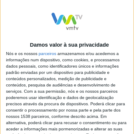
O caso continua em investigação.
Damos valor à sua privacidade
Nós e os nossos
parceiros
armazenamos e/ou acedemos a
informações num dispositivo, como cookies, e processamos
dados pessoais, como identificadores únicos e informações
Derrocada em S.João da
GNR impede agressões
padrão enviadas por um dispositivo para publicidade e
Cova – Vieira do Minho
entre adeptos e detém dois
conteúdos personalizados, medição de publicidade e
por posse de arma proibida
conteúdos, pesquisa de audiências e desenvolvimento de
serviços.
Com a sua permissão, nós e os nossos parceiros
poderemos usar identificação e dados de geolocalização
precisos através da procura de dispositivos. Poderá clicar para
consentir o processamento por nossa parte e pela parte dos
nossos 1538 parceiros, conforme descrito acima. Em
alternativa, poderá clicar para recusar o consentimento ou para
Município de Braga elimina 4
aceder a informações mais pormenorizadas e alterar as suas
mil toneladas de resíduos de