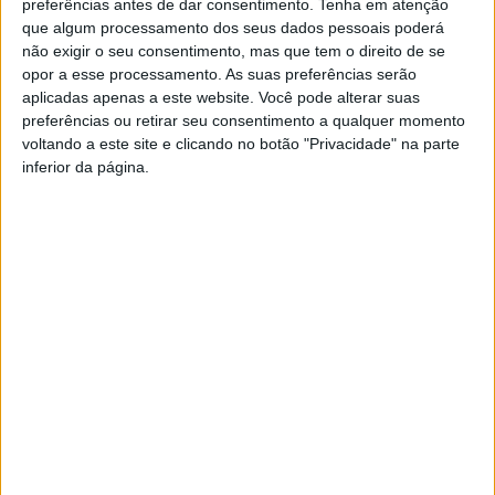
preferências antes de dar consentimento.
Tenha em atenção
lixeiras em seis anos
que algum processamento dos seus dados pessoais poderá
não exigir o seu consentimento, mas que tem o direito de se
opor a esse processamento. As suas preferências serão
aplicadas apenas a este website. Você pode alterar suas
preferências ou retirar seu consentimento a qualquer momento
voltando a este site e clicando no botão "Privacidade" na parte
inferior da página.
YouTube Video
VVUtRU85MzBBcHpOcU5BUnpKX0wyV1ZBLkR5TmFiVWVZZDhv