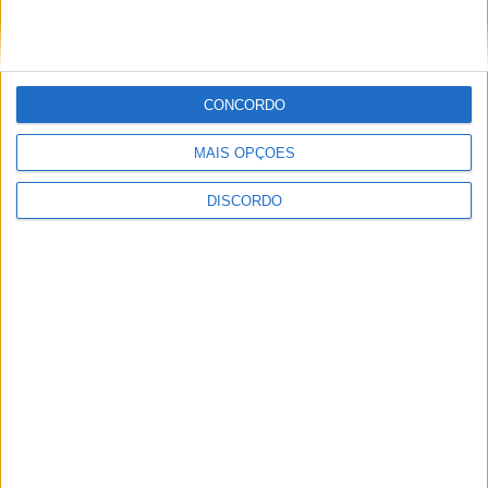
Vila de Rossas em Vieira do Minho celebrou 25 anos
CONCORDO
MAIS OPÇÕES
DISCORDO