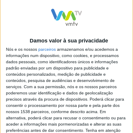
tratou de um ataque deliberado e malicioso tendo como
objetivo causar danos e perturbações”. O incidente
afetou a prestação de vários dos serviços que se
suportam em plataformas informáticas, tendo-se
materializado de duas formas: a habitual encriptação
Damos valor à sua privacidade
dos computadores de postos de trabalho, sistemas e
Nós e os nossos
parceiros
armazenamos e/ou acedemos a
informações num dispositivo, como cookies, e processamos
dados, e a complementar destruição em massa de
dados pessoais, como identificadores únicos e informações
alguns suportes de dados.
padrão enviadas por um dispositivo para publicidade e
conteúdos personalizados, medição de publicidade e
conteúdos, pesquisa de audiências e desenvolvimento de
serviços.
Com a sua permissão, nós e os nossos parceiros
poderemos usar identificação e dados de geolocalização
precisos através da procura de dispositivos. Poderá clicar para
Fazendo a cronologia do incidente, o autarca
consentir o processamento por nossa parte e pela parte dos
assegurou que logo que foi detetado o primeiro sinal
nossos 1538 parceiros, conforme descrito acima. Em
alternativa, poderá clicar para recusar o consentimento ou para
de um problema nos sistemas informáticos, o
aceder a informações mais pormenorizadas e alterar as suas
Município agiu de forma imediata para identificar e
preferências antes de dar consentimento.
Tenha em atenção