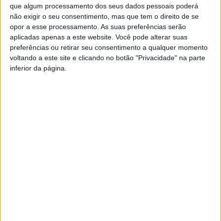
conter os efeitos e repor a normalidade operativa.
que algum processamento dos seus dados pessoais poderá
não exigir o seu consentimento, mas que tem o direito de se
opor a esse processamento. As suas preferências serão
Mário Constantino acrescentou também que, segundo
aplicadas apenas a este website. Você pode alterar suas
os intervenientes envolvidos na investigação do
preferências ou retirar seu consentimento a qualquer momento
ataque, “a antiguidade de vários dos sistemas
voltando a este site e clicando no botão "Privacidade" na parte
inferior da página.
existentes (com as correspondentes fragilidades) pode
ter contribuído para a extensão dos danos causados”.
Ataque informático afetou mais os serviços do e-
Urbanismo
Numa primeira fase, praticamente todos os serviços
municipais ficaram afetados pelo ataque informático,
mas, entretanto, já foram recuperados e estão em
pleno funcionamento, ressalvando-se a situação da