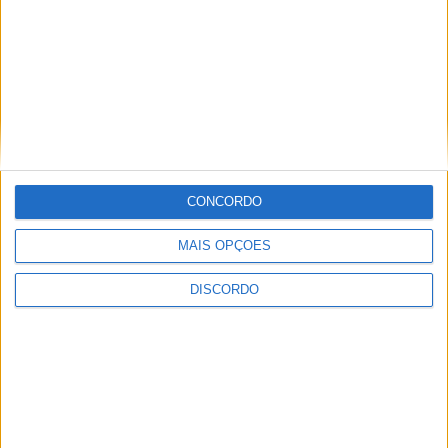
CONCORDO
MAIS OPÇÕES
DISCORDO
A tradição voltou a ganhar vida em Barcelos com a 43ª Mostra
Internacional de Artesanato e Cerâmica