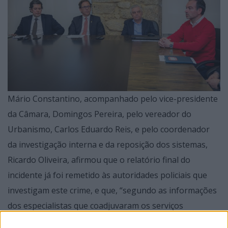
Mário Constantino, acompanhado pelo vice-presidente
da Câmara, Domingos Pereira, pelo vereador do
Urbanismo, Carlos Eduardo Reis, e pelo coordenador
da investigação interna e da reposição dos sistemas,
Ricardo Oliveira, afirmou que o relatório final do
incidente já foi remetido às autoridades policiais que
investigam este crime, e que, “segundo as informações
dos especialistas que coadjuvaram os serviços
municipais na análise e investigação do incidente, se