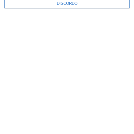
DISCORDO
A tradição voltou a ganhar vida em Barcelos com a 43ª Mostra
Internacional de Artesanato e Cerâmica