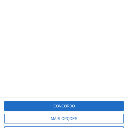
“100 Anos, 100
Acções”
Centenário do PCP
YouTube Video
VVUtRU85MzBBcHpOcU5BUnpKX0wyV1ZBLmNCa2l2ckl3RkxJ
CONCORDO
MAIS OPÇÕES