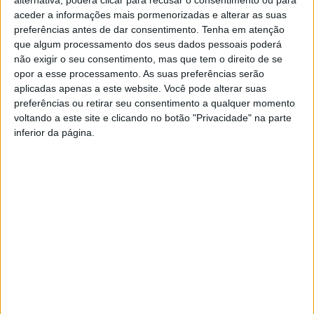
alternativa, poderá clicar para recusar o consentimento ou para
aceder a informações mais pormenorizadas e alterar as suas
económicas deve-se à ampla influência cultural que as
preferências antes de dar consentimento.
Tenha em atenção
obras de Milton Friedman, célebre economista
que algum processamento dos seus dados pessoais poderá
americano; influência essa que se estendeu desde a
não exigir o seu consentimento, mas que tem o direito de se
opor a esse processamento. As suas preferências serão
formação de opinião pública à gestão de dois dos
aplicadas apenas a este website. Você pode alterar suas
mandatos políticos mais influentes nos últimos tempos
preferências ou retirar seu consentimento a qualquer momento
voltando a este site e clicando no botão "Privacidade" na parte
(Thatcher no Reino Unido e Reagen nos EUA) , e
inferior da página.
perdura até aos dias de hoje.
A sua obra Capitalismo e Liberdade é uma tese sobre
como só o sistema capitalista é capaz de garantir a
liberdade económica dos indivíduos, sendo os mesmos
capazes de exercer, por isso, as suas liberdades
políticas e individuais.
Efetivamente, este sistema é provavelmente o melhor a