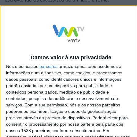
desespero e miséria do outro, não nos pode estar a
conduzir na direção certa; está, de facto, e sem outras
palavras possíveis, a conduzir-nos para o nosso fim
enquanto espécie.
Damos valor à sua privacidade
Nós e os nossos
parceiros
armazenamos e/ou acedemos a
informações num dispositivo, como cookies, e processamos
dados pessoais, como identificadores únicos e informações
Como é que, então, o sistema capitalista ainda é aceite
padrão enviadas por um dispositivo para publicidade e
e visto como a única alternativa pela maioria?
conteúdos personalizados, medição de publicidade e
O sistema capitalista é um sistema económico que se
conteúdos, pesquisa de audiências e desenvolvimento de
serviços.
Com a sua permissão, nós e os nossos parceiros
baseia na propriedade privada e na condução das
poderemos usar identificação e dados de geolocalização
atividades económicas visando a
precisos através da procura de dispositivos. Poderá clicar para
consentir o processamento por nossa parte e pela parte dos
maximização de lucros. A divulgação e legitimação do
nossos 1538 parceiros, conforme descrito acima. Em
capitalismo como melhor forma de guiar as atividades