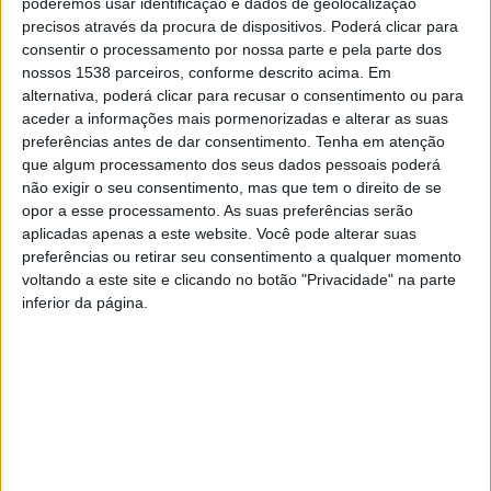
poderemos usar identificação e dados de geolocalização
precisos através da procura de dispositivos. Poderá clicar para
consentir o processamento por nossa parte e pela parte dos
nossos 1538 parceiros, conforme descrito acima. Em
ALERTA VMTV
19 MARÇO, 2025
alternativa, poderá clicar para recusar o consentimento ou para
aceder a informações mais pormenorizadas e alterar as suas
Papa Francisco apresenta melhorias e
preferências antes de dar consentimento.
Tenha em atenção
já respira sem assistência mecânica
que algum processamento dos seus dados pessoais poderá
não exigir o seu consentimento, mas que tem o direito de se
Num comunicado emitido esta quarta-feira, o Vaticano
opor a esse processamento. As suas preferências serão
aplicadas apenas a este website. Você pode alterar suas
informou que o Sumo Pontífice reduziu, também, a
preferências ou retirar seu consentimento a qualquer momento
necessidade de oxigenoterapia. O estado de saúde do
voltando a este site e clicando no botão "Privacidade" na parte
inferior da página.
Papa...