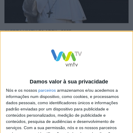
ALERTA VMTV
21 ABRIL, 2025
Morreu o Papa Francisco
Morre o Papa Francisco. O anúncio foi dado, com pesar,
desde a Capela da Casa Santa Marta, no Vaticano, por
Sua Eminêcia, o cardeal...
Damos valor à sua privacidade
Nós e os nossos
parceiros
armazenamos e/ou acedemos a
informações num dispositivo, como cookies, e processamos
dados pessoais, como identificadores únicos e informações
padrão enviadas por um dispositivo para publicidade e
conteúdos personalizados, medição de publicidade e
conteúdos, pesquisa de audiências e desenvolvimento de
serviços.
Com a sua permissão, nós e os nossos parceiros