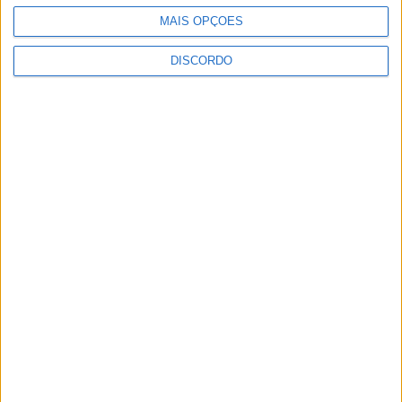
MAIS OPÇÕES
DISCORDO
TERRAS DE BOURO
5 OUTUBRO, 2025
Terras de Bouro celebrou o Dia
Internacional da Pessoa Idosa
No âmbito da comemoração do Dia Internacional da
Pessoa Idosa, integrado na Atividade 18 – “Recordar é
viver!” do projeto CLDS 5GEIRA, realizou-se, no...