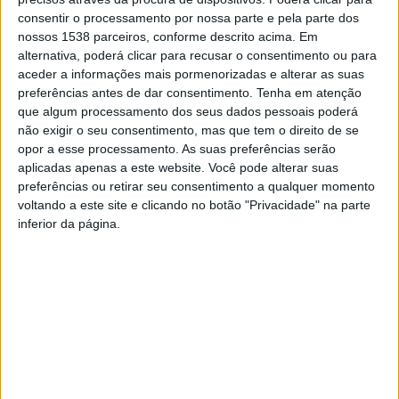
consentir o processamento por nossa parte e pela parte dos
nossos 1538 parceiros, conforme descrito acima. Em
alternativa, poderá clicar para recusar o consentimento ou para
aceder a informações mais pormenorizadas e alterar as suas
preferências antes de dar consentimento.
Tenha em atenção
que algum processamento dos seus dados pessoais poderá
não exigir o seu consentimento, mas que tem o direito de se
TERRAS DE BOURO
7 NOVEMBRO, 2025
opor a esse processamento. As suas preferências serão
Horror no Gerês: Pai detido pela PJ
aplicadas apenas a este website. Você pode alterar suas
preferências ou retirar seu consentimento a qualquer momento
acusado de abusar da própria filha!
voltando a este site e clicando no botão "Privacidade" na parte
inferior da página.
A tranquilidade da Vila do Gerês foi abalada com a
chocante detenção de um homem de 35 anos, suspeito
de ter abusado sexualmente da...