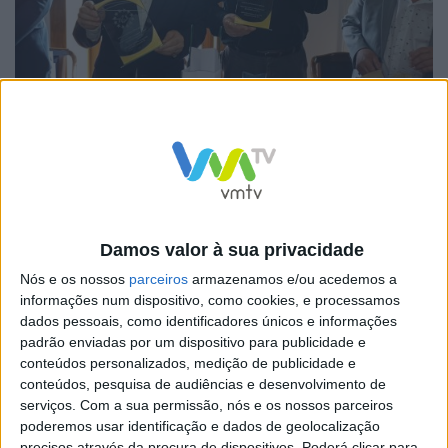
TERRAS DE BOURO
15 NOVEMBRO, 2025
Terras de Bouro promoveu intercâmbio
cultural com localidade francesa de Le
Beausset
Damos valor à sua privacidade
Entre os dias 8 e 9 de novembro, Terras de Bouro
Nós e os nossos
parceiros
armazenamos e/ou acedemos a
recebeu uma delegação proveniente de Le Beausset,
informações num dispositivo, como cookies, e processamos
França, no âmbito de mais um...
dados pessoais, como identificadores únicos e informações
padrão enviadas por um dispositivo para publicidade e
conteúdos personalizados, medição de publicidade e
conteúdos, pesquisa de audiências e desenvolvimento de
serviços.
Com a sua permissão, nós e os nossos parceiros
poderemos usar identificação e dados de geolocalização
precisos através da procura de dispositivos. Poderá clicar para