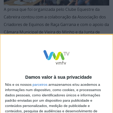
A prova que foi organizada pelo Clube Equestre da
Cabreira contou com a colaboração da Associação dos
Criadores de Equinos de Raça Garrana e com o apoio da
Câmara Municipal de Vieira do Minho e da Junta de
Freguesia de Pinheiro.
A prova foi a contrarrelógio, num percurso circular com
Damos valor à sua privacidade
13,6km, unicamente com cavalos garranos. Os
Nós e os nossos
parceiros
armazenamos e/ou acedemos a
informações num dispositivo, como cookies, e processamos
participantes tiveram que passa por cinco pontos de
dados pessoais, como identificadores únicos e informações
controlo para poderem validar a prova.
padrão enviadas por um dispositivo para publicidade e
conteúdos personalizados, medição de publicidade e
conteúdos, pesquisa de audiências e desenvolvimento de