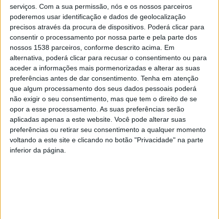
serviços.
Com a sua permissão, nós e os nossos parceiros
Na categoria geral a vencedora foi Vitória Guimarães,
poderemos usar identificação e dados de geolocalização
dos Arcos de Valdevez com o cavalo Fidalgo. Em
precisos através da procura de dispositivos. Poderá clicar para
segundo lugar ficou o Vieirense Filipe Ribeiro, com a
consentir o processamento por nossa parte e pela parte dos
nossos 1538 parceiros, conforme descrito acima. Em
Égua Niquita. No que diz respeito aos melhores do
alternativa, poderá clicar para recusar o consentimento ou para
concelho foi Filipe Ribeiro que arrecadou a melhor
aceder a informações mais pormenorizadas e alterar as suas
preferências antes de dar consentimento.
Tenha em atenção
posição.
que algum processamento dos seus dados pessoais poderá
não exigir o seu consentimento, mas que tem o direito de se
opor a esse processamento. As suas preferências serão
aplicadas apenas a este website. Você pode alterar suas
preferências ou retirar seu consentimento a qualquer momento
voltando a este site e clicando no botão "Privacidade" na parte
inferior da página.
O evento que decorreu pela primeira vez em Vieira do
Minho, teve o Campo de Tiro de Pinheiro como palco
principal e foi considerado pelos participantes uma
iniciativa extraordinária.