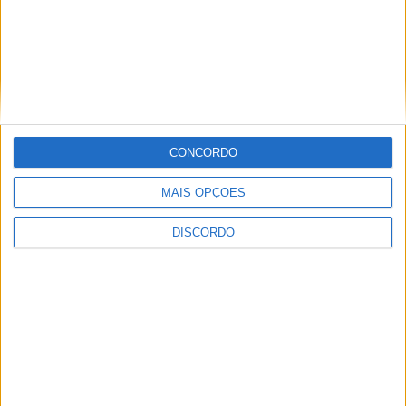
CONCORDO
MAIS OPÇÕES
Festival da Juventude em Barcelos promete dois dias intensos
DISCORDO
de animação