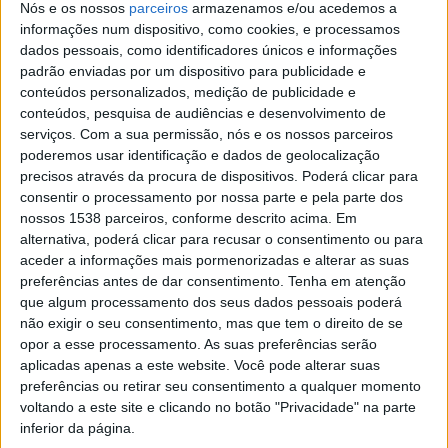
Nós e os nossos
parceiros
armazenamos e/ou acedemos a
de animação homónimo de Clive Hicks-Jenkins,
informações num dispositivo, como cookies, e processamos
dados pessoais, como identificadores únicos e informações
multipremiado “pintor de narrativas”. O espetáculo é
padrão enviadas por um dispositivo para publicidade e
dramatizado e narrado pelo artista Mário João Alves,
conteúdos personalizados, medição de publicidade e
conteúdos, pesquisa de audiências e desenvolvimento de
com base na tradução de Mário Cesariny, e dirigido
serviços.
Com a sua permissão, nós e os nossos parceiros
pelo maestro Luís Miguel Clemente. A obra retrata a
poderemos usar identificação e dados de geolocalização
precisos através da procura de dispositivos. Poderá clicar para
condição humana, a ganância e a luxúria, através da
consentir o processamento por nossa parte e pela parte dos
história de um soldado que vende a própria alma, na
nossos 1538 parceiros, conforme descrito acima. Em
forma do seu violino, ao diabo. Ao descobrir a
alternativa, poderá clicar para recusar o consentimento ou para
aceder a informações mais pormenorizadas e alterar as suas
armadilha em que tinha caído, o soldado luta de todas
preferências antes de dar consentimento.
Tenha em atenção
as formas para reaver o seu instrumento.
que algum processamento dos seus dados pessoais poderá
não exigir o seu consentimento, mas que tem o direito de se
A Orquestra da Costa Atlântica, sediada em Esposende,
opor a esse processamento. As suas preferências serão
aplicadas apenas a este website. Você pode alterar suas
foi fundada, em 2015, por Ana Carolina Capitão e Luís
preferências ou retirar seu consentimento a qualquer momento
Miguel Clemente. Reúne instrumentistas de elevado
voltando a este site e clicando no botão "Privacidade" na parte
inferior da página.
nível técnico e artístico numa formação de singular