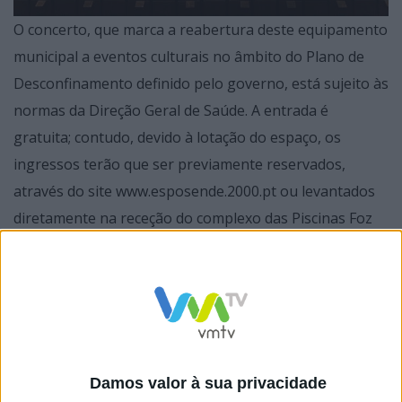
O concerto, que marca a reabertura deste equipamento
municipal a eventos culturais no âmbito do Plano de
Desconfinamento definido pelo governo, está sujeito às
normas da Direção Geral de Saúde. A entrada é
gratuita; contudo, devido à lotação do espaço, os
ingressos terão que ser previamente reservados,
através do site www.esposende.2000.pt ou levantados
diretamente na receção do complexo das Piscinas Foz
do Cávado, em Esposende.
Esta é uma produção inédita em Portugal de “A História
do Soldado”, da autoria do compositor, pianista e
Damos valor à sua privacidade
maestro russo e Igor Stravinsky, com projeção do filme