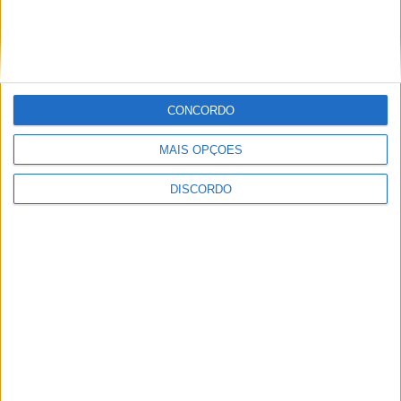
CONCORDO
MAIS OPÇÕES
A tradição voltou a ganhar vida em Barcelos com a 43ª Mostra
DISCORDO
Internacional de Artesanato e Cerâmica