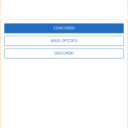
CONCORDO
MAIS OPÇÕES
A tradição voltou a ganhar vida em Barcelos com a 43ª Mostra
Internacional de Artesanato e Cerâmica
DISCORDO