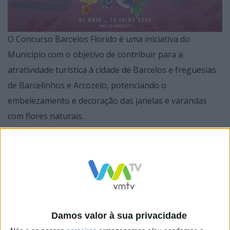
O Concurso Barcelos Florido é uma iniciativa do
Município com o objetivo de contribuir para a
atratividade turística à cidade de Barcelos e freguesias
de Barcelinhos e Arcozelo, potenciando o
embelezamento e decoração das janelas e varandas
com flores naturais.
O evento é um dos concursos mais antigos na região e
tem potenciado o envolvimento da comunidade na
valorização das ruas, recantos e praças destes espaços
urbanos, nomeadamente nas áreas de menor
frequência turística, promovendo a sua dinamização e
Damos valor à sua privacidade
atratividade.