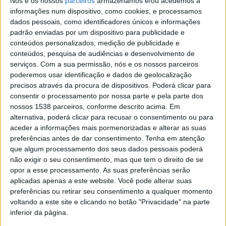
Nós e os nossos
parceiros
armazenamos e/ou acedemos a
informações num dispositivo, como cookies, e processamos
dados pessoais, como identificadores únicos e informações
padrão enviadas por um dispositivo para publicidade e
conteúdos personalizados, medição de publicidade e
A atividade tem enriquecido a qualidade da experiência
conteúdos, pesquisa de audiências e desenvolvimento de
turística de quem passa por Barcelos e valorizado a
serviços.
Com a sua permissão, nós e os nossos parceiros
qualidade da imagem turística da cidade, com ganhos
poderemos usar identificação e dados de geolocalização
precisos através da procura de dispositivos. Poderá clicar para
para o seu posicionamento turístico na região.
consentir o processamento por nossa parte e pela parte dos
nossos 1538 parceiros, conforme descrito acima. Em
Os premiados poderão receber, no concurso individual,
alternativa, poderá clicar para recusar o consentimento ou para
desde 600€ (1.º prémio) até 75€ (20.º prémio). Já no
aceder a informações mais pormenorizadas e alterar as suas
preferências antes de dar consentimento.
Tenha em atenção
concurso coletivo, a melhor rua e o melhor
que algum processamento dos seus dados pessoais poderá
largo/campo serão contemplados com 400€.
não exigir o seu consentimento, mas que tem o direito de se
opor a esse processamento. As suas preferências serão
aplicadas apenas a este website. Você pode alterar suas
preferências ou retirar seu consentimento a qualquer momento
Para efeitos de avaliação, o júri terá em atenção a
voltando a este site e clicando no botão "Privacidade" na parte
inferior da página.
riqueza e harmonia do conjunto floral atendendo à