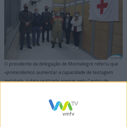
O presidente da delegação de Montalegre referiu que
«pretendemos aumentar a capacidade de testagem
instalada, à data realizada apenas pelo Centro de
Saúde, introduzindo um método de diagnóstico
complementar ao atualmente existente, que reforçará
a prontidão na identificação de casos positivos,
auxiliando na adequação do comportamento individual
e, particularmente, na tomada de decisão por parte das