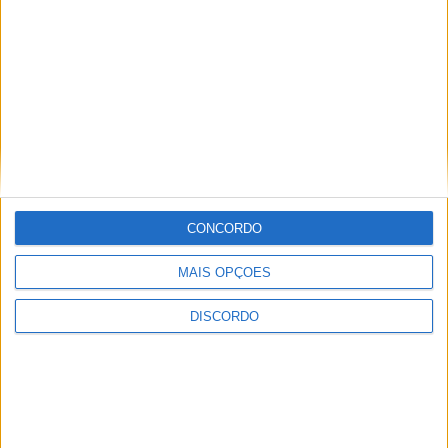
Vieira do Minho
CONCORDO
MAIS OPÇÕES
DISCORDO
A tradição voltou a ganhar vida em Barcelos com a 43ª Mostra
Internacional de Artesanato e Cerâmica