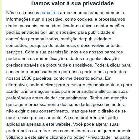
Damos valor à sua privacidade
entidades municipais responsáveis pela gestão desta
Nós e os nossos
parceiros
armazenamos e/ou acedemos a
situação pandémica». André Silva esclareceu ainda que
informações num dispositivo, como cookies, e processamos
«não será realizada testagem utilizando o método
dados pessoais, como identificadores únicos e informações
padrão enviadas por um dispositivo para publicidade e
molecular de RT-PCR. Em Montalegre, realizaremos
conteúdos personalizados, medição de publicidade e
testes à Covid-19 pelo método de deteção de antigénio,
conteúdos, pesquisa de audiências e desenvolvimento de
com leitura rápida (15 minutos), porque pretendemos
serviços.
Com a sua permissão, nós e os nossos parceiros
poderemos usar identificação e dados de geolocalização
contribuir para a quebra o mais precoce possível das
precisos através da procura de dispositivos. Poderá clicar para
cadeias de transmissão». A reboque, acrescentou:
consentir o processamento por nossa parte e pela parte dos
nossos 1538 parceiros, conforme descrito acima. Em
«pretendemos uma postura de complementaridade e
alternativa, poderá clicar para recusar o consentimento ou para
de colaboração pelo que desejamos estar ao serviço
aceder a informações mais pormenorizadas e alterar as suas
preferências antes de dar consentimento.
Tenha em atenção
dos barrosões e ao lado das demais forças vivas
que algum processamento dos seus dados pessoais poderá
concelhias que combatem esta pandemia e ao dispor da
não exigir o seu consentimento, mas que tem o direito de se
Comissão Municipal de Proteção Civil».
opor a esse processamento. As suas preferências serão
aplicadas apenas a este website. Você pode alterar suas
preferências ou retirar seu consentimento a qualquer momento
LEMA: EMERGÊNCIA
voltando a este site e clicando no botão "Privacidade" na parte