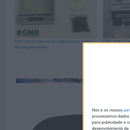
GNR detém homem em flagrante por tráfico
GNR detém hom
de estupefacientes
Póvoa de Lanh
YouTube Video VVUtRU85MzBBcHpOcU5BUnpKX0wyV1ZBLm
Nós e os nossos
par
processamos dados p
para publicidade e 
desenvolvimento de 