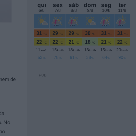
PUB
omem de
da
o. No
 ao