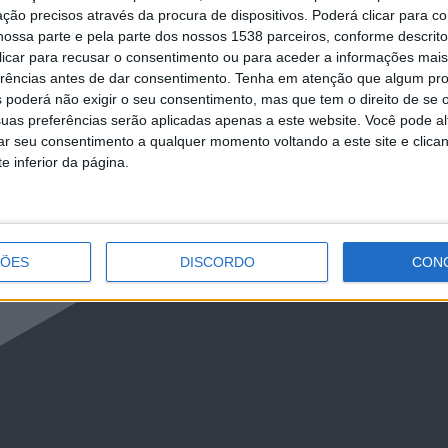
ção precisos através da procura de dispositivos. Poderá clicar para co
ossa parte e pela parte dos nossos 1538 parceiros, conforme descrit
 clicar para recusar o consentimento ou para aceder a informações ma
erências antes de dar consentimento.
Tenha em atenção que algum pr
 poderá não exigir o seu consentimento, mas que tem o direito de se 
uas preferências serão aplicadas apenas a este website. Você pode al
rar seu consentimento a qualquer momento voltando a este site e clica
e inferior da página.
ÇÕES
DISCORDO
CON