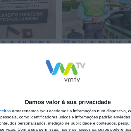
em por tráfico de droga na
GNR detém 2 homens por furto de veíc
oso
tráfico de droga
NCa2l2ckl3RkxJ
Damos valor à sua privacidade
ceiros
armazenamos e/ou acedemos a informações num dispositivo, c
essoais, como identificadores únicos e informações padrão enviadas 
conteúdos personalizados, medição de publicidade e conteúdos, pesqui
serviços.
Com a sua permissão, nós e os nossos parceiros poderemos 