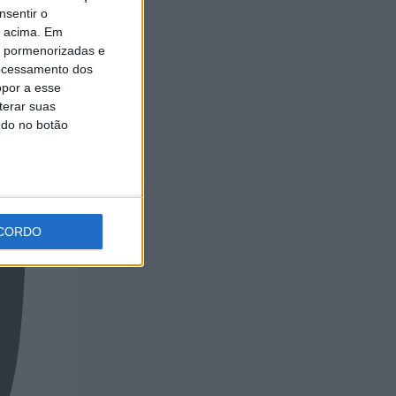
nsentir o
o acima. Em
is pormenorizadas e
ocessamento dos
opor a esse
terar suas
ndo no botão
CORDO