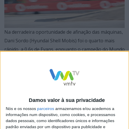
Na derradeira oportunidade de afinação das máquinas,
Dani Sordo (Hyundai Shell Mobis) foi o quarto mais
rápido, a 0,6s de Evans, enquanto o campeão do Mundo
em título, Kalle Rovanperä (Toyota Gazoo), foi o sétimo
classificado no Shakedown, tentando repetir o triunfo
do ano passado em Portugal.
Damos valor à sua privacidade
Oliver Solberg (Skoda) foi o melhor dos Rally2, com
Nós e os nossos
parceiros
armazenamos e/ou acedemos a
informações num dispositivo, como cookies, e processamos
Ricardo Teodósio a ser o mais rápido entre os pilotos
dados pessoais, como identificadores únicos e informações
portugueses no Shakedown, com o i20 N Rally2 do
padrão enviadas por um dispositivo para publicidade e