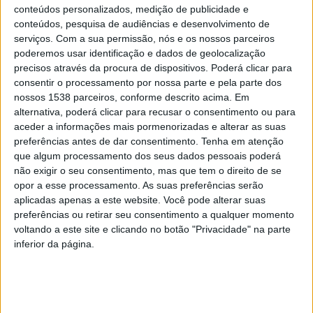
conteúdos personalizados, medição de publicidade e
Team Hyundai Portugal. Os concorrentes regressam a
conteúdos, pesquisa de audiências e desenvolvimento de
Paredes no próximo domingo para uma das novidades
serviços.
Com a sua permissão, nós e os nossos parceiros
da edição deste ano, a classificativa de 11,05 km que
poderemos usar identificação e dados de geolocalização
precisos através da procura de dispositivos. Poderá clicar para
abre a derradeira etapa.
consentir o processamento por nossa parte e pela parte dos
nossos 1538 parceiros, conforme descrito acima. Em
Sessão de autógrafos e arranque oficial em Coimbra
alternativa, poderá clicar para recusar o consentimento ou para
aceder a informações mais pormenorizadas e alterar as suas
preferências antes de dar consentimento.
Tenha em atenção
que algum processamento dos seus dados pessoais poderá
não exigir o seu consentimento, mas que tem o direito de se
Depois de Paredes, os concorrentes rumam à região
opor a esse processamento. As suas preferências serão
aplicadas apenas a este website. Você pode alterar suas
Centro e à cidade de Coimbra, que volta a ser palco do
preferências ou retirar seu consentimento a qualquer momento
arranque oficial da prova. A partir das 19h00, junto à
voltando a este site e clicando no botão "Privacidade" na parte
inferior da página.
emblemática Porta Férrea da Universidade de Coimbra,
os pilotos do Mundial e as melhores equipas
portuguesas terão uma sessão de autógrafos que
promete voltar a atrair uma legião de aficionados.