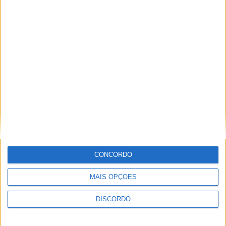
A tradição voltou a ganhar vida em Barcelos com a 43ª Mostra
Internacional de Artesanato e Cerâmica
CONCORDO
MAIS OPÇÕES
DISCORDO