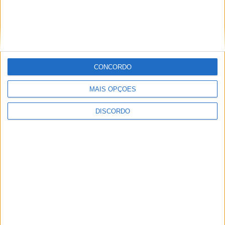
CONCORDO
MAIS OPÇÕES
DISCORDO
Vieira d'Alma inaugura com casa cheia e muita emoção em
Vieira do Minho