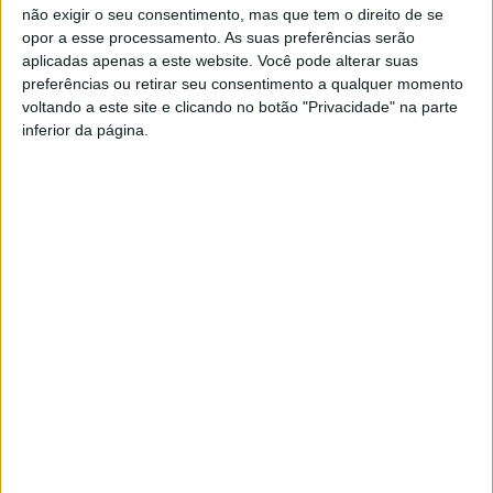
não exigir o seu consentimento, mas que tem o direito de se
opor a esse processamento. As suas preferências serão
aplicadas apenas a este website. Você pode alterar suas
preferências ou retirar seu consentimento a qualquer momento
voltando a este site e clicando no botão "Privacidade" na parte
inferior da página.
Desta feita, o programa contemplou várias
segmentações turísticas, desde a Enogastronomia, ao
Centro Interpretativo do Junco de Forjães, ao Museu
Marítimo de Esposende, ao Centro de Informação
Turística e, de forma muito especial, a algumas escolas