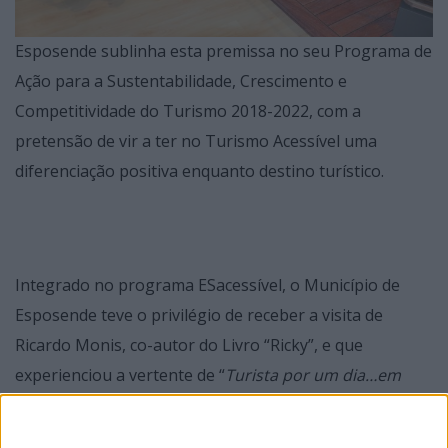
Esposende sublinha esta premissa no seu Programa de
Ação para a Sustentabilidade, Crescimento e
Competitividade do Turismo 2018-2022, com a
pretensão de vir a ter no Turismo Acessível uma
diferenciação positiva enquanto destino turístico.
Integrado no programa ESacessível, o Município de
Esposende teve o privilégio de receber a visita de
Ricardo Monis, co-autor do Livro “Ricky”, e que
experienciou a vertente de “
Turista por um dia…em
Esposende
”.