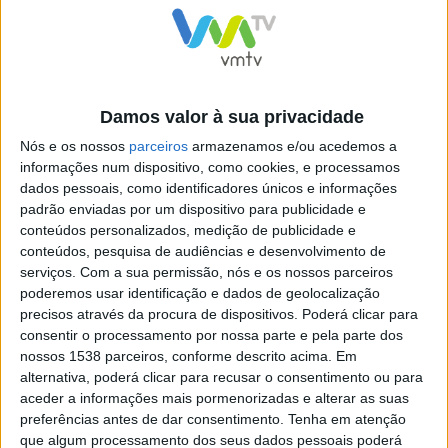
O Ricardo tem 24 anos e é portador de uma doença
neuromuscular designada “Atrofia Espinhal Tipo II”,
que o condicionou a uma cadeira de rodas desde tenra
idade. Licenciado em Sociologia, descobriu na escrita
Damos valor à sua privacidade
uma forma de concretizar os seus sonhos,
Nós e os nossos
parceiros
armazenamos e/ou acedemos a
nomeadamente, o desejo de ser jogador de futebol.
informações num dispositivo, como cookies, e processamos
dados pessoais, como identificadores únicos e informações
padrão enviadas por um dispositivo para publicidade e
conteúdos personalizados, medição de publicidade e
conteúdos, pesquisa de audiências e desenvolvimento de
Mais do que assinalar o Dia Internacional da Pessoa
serviços.
Com a sua permissão, nós e os nossos parceiros
poderemos usar identificação e dados de geolocalização
com Deficiência e o Dia Nacional da Pessoa com
precisos através da procura de dispositivos. Poderá clicar para
Deficiência, comemorados, respetivamente, nos dias 3 e
consentir o processamento por nossa parte e pela parte dos
9 de dezembro, pretendeu-se, de uma forma
nossos 1538 parceiros, conforme descrito acima. Em
alternativa, poderá clicar para recusar o consentimento ou para
consistente, educativa, humana e avaliativa, dar a
aceder a informações mais pormenorizadas e alterar as suas
conhecer o território de Esposende, permitindo o seu
preferências antes de dar consentimento.
Tenha em atenção
que algum processamento dos seus dados pessoais poderá
desfrute com o menor número de barreiras possível.