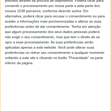
precisos através da procura de dispositivos. Poderá clicar para
presença no Vai à Vila, levando boa disposição e
consentir o processamento por nossa parte e pela parte dos
animação musical a quem estiver pelo centro da cidade
nossos 1538 parceiros, conforme descrito acima. Em
alternativa, poderá clicar para recusar o consentimento ou para
no domingo à tarde, entre as 16h00 e as 19h00.
aceder a informações mais pormenorizadas e alterar as suas
preferências antes de dar consentimento.
Tenha em atenção
que algum processamento dos seus dados pessoais poderá
não exigir o seu consentimento, mas que tem o direito de se
opor a esse processamento. As suas preferências serão
Recorde-se que a iniciativa “Vai à Vila!” arrancou em
aplicadas apenas a este website. Você pode alterar suas
preferências ou retirar seu consentimento a qualquer momento
abril passado, e trata-se de um programa de animação
voltando a este site e clicando no botão "Privacidade" na parte
regular do centro da cidade que tem preenchido os fins-
inferior da página.
de-semana, conciliando o novo centro urbano com uma
dinâmica cultural e lúdica intensa.
Acompanhe toda a programação do “Vai à Vila”
em
www.famalicao.pt
.