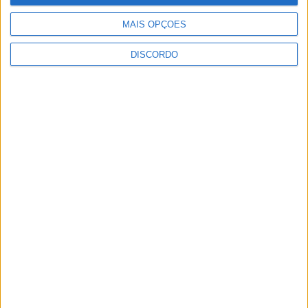
MAIS OPÇÕES
DISCORDO
Vila Verde prepara-se para voltar a celebrar as suas raízes com
o regresso da Rota das Colheitas