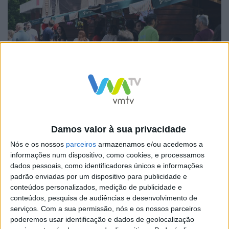
Vão marcar presença neste mercado urbano perto de
Damos valor à sua privacidade
duas dezenas de artesãos que vão partilhar a sua
Nós e os nossos
parceiros
armazenamos e/ou acedemos a
maestria e perícia, expondo peças únicas, tendo como
informações num dispositivo, como cookies, e processamos
dados pessoais, como identificadores únicos e informações
base de trabalho, precisamente, linha e pedaços de
padrão enviadas por um dispositivo para publicidade e
tecido.
conteúdos personalizados, medição de publicidade e
conteúdos, pesquisa de audiências e desenvolvimento de
A Tuna Académica Masculina da Escola Superior de
serviços.
Com a sua permissão, nós e os nossos parceiros
poderemos usar identificação e dados de geolocalização
Saúde do Vale do Ave, Incognituna, também irá marcar