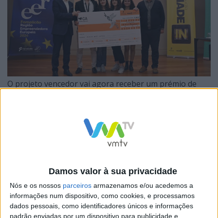
O projeto vencedor vai agora receber um prémio de
cinco mil euros, um ano de instalação nas incubadoras
do Famalicão Made IN e apoio ao desenvolvimento do
negócio.
Damos valor à sua privacidade
O concurso, que visa promover uma cultura
Nós e os nossos
parceiros
armazenamos e/ou acedemos a
informações num dispositivo, como cookies, e processamos
empreendedora de desenvolvimento de novos projetos
dados pessoais, como identificadores únicos e informações
empresariais direcionados para a transição verde e
padrão enviadas por um dispositivo para publicidade e