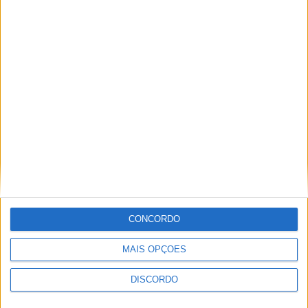
Festival da Juventude em Barcelos promete dois dias intensos
de animação
CONCORDO
MAIS OPÇÕES
DISCORDO