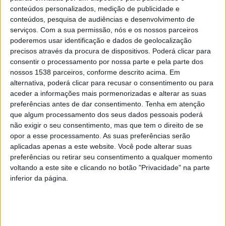
digital, premiou ainda mais dois projetos. A Wise Dose,
conteúdos personalizados, medição de publicidade e
conteúdos, pesquisa de audiências e desenvolvimento de
com uma aplicação informática que permite a
serviços.
Com a sua permissão, nós e os nossos parceiros
introdução de anestesia de forma controlada em
poderemos usar identificação e dados de geolocalização
precisos através da procura de dispositivos. Poderá clicar para
cirurgia, e a PhosTech, com um novo sistema de
consentir o processamento por nossa parte e pela parte dos
produção avançada de estruvite a partir dos sistemas
nossos 1538 parceiros, conforme descrito acima. Em
alternativa, poderá clicar para recusar o consentimento ou para
de tratamento de efluentes agropecuários e industriais
aceder a informações mais pormenorizadas e alterar as suas
na zona rural de Vila Nova de Famalicão, segundo e
preferências antes de dar consentimento.
Tenha em atenção
terceiros classificados premiados 2500 e 1500 euros,
que algum processamento dos seus dados pessoais poderá
não exigir o seu consentimento, mas que tem o direito de se
respetivamente. O júri atribuiu ainda uma menção
opor a esse processamento. As suas preferências serão
honrosa ao projeto Retex, uma plataforma de recolha e
aplicadas apenas a este website. Você pode alterar suas
preferências ou retirar seu consentimento a qualquer momento
valorização de têxtil e vestuário pós-consumo, com
voltando a este site e clicando no botão "Privacidade" na parte
base na tecnologia Blockchain, na gamificação e
inferior da página.
marketing multinível.
Refira-se que no total foram 12 as ideias de negócio