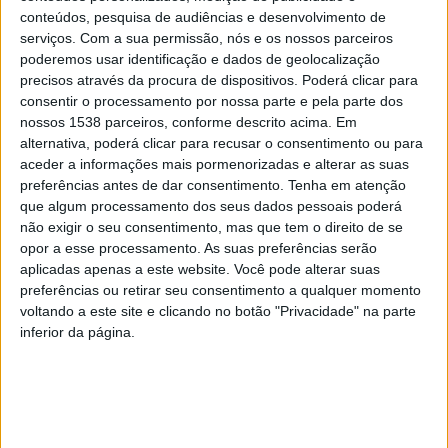
conteúdos, pesquisa de audiências e desenvolvimento de
Famalicão, que todos os anos procura dar melhores
serviços.
Com a sua permissão, nós e os nossos parceiros
condições aos seus alunos, num apoio que sabemos
poderemos usar identificação e dados de geolocalização
precisos através da procura de dispositivos. Poderá clicar para
importante para as famílias, que neste período do
consentir o processamento por nossa parte e pela parte dos
regresso às aulas têm encargos acrescidos”
, refere, a
nossos 1538 parceiros, conforme descrito acima. Em
alternativa, poderá clicar para recusar o consentimento ou para
propósito, o autarca Mário Passos.
aceder a informações mais pormenorizadas e alterar as suas
preferências antes de dar consentimento.
Tenha em atenção
Este “cheque-oferta” para o material escolar destina-se
que algum processamento dos seus dados pessoais poderá
aos alunos do 1.º ciclo matriculados nos
não exigir o seu consentimento, mas que tem o direito de se
opor a esse processamento. As suas preferências serão
estabelecimentos de ensino da rede pública de
aplicadas apenas a este website. Você pode alterar suas
Famalicão. Os vouchers de 20 euros serão atribuídos
preferências ou retirar seu consentimento a qualquer momento
voltando a este site e clicando no botão "Privacidade" na parte
aos alunos beneficiários dos escalões A e B e os de 10
inferior da página.
euros aos alunos beneficiários do escalão C.