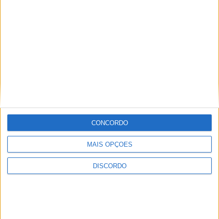
Festival da Juventude em Barcelos promete dois dias intensos
de animação
CONCORDO
MAIS OPÇÕES
DISCORDO
Vila de Rossas em Vieira do Minho celebrou 25 anos