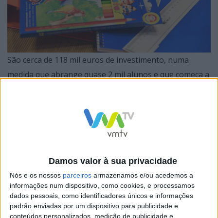
São cerca de 118 mil euros de investimento, numa
medida que abrange quase 2 mil alunos e que começa a
ser implementada na próxima segunda-feira, 7 de
agosto, com o envio dos códigos para levantamento
dos cadernos de atividades, a que se seguirá, a partir de
14 de agosto, o envio dos códigos dos vouchers
correspondentes ao valor da oferta para a aquisição de
Damos valor à sua privacidade
material escolar.
Nós e os nossos
parceiros
armazenamos e/ou acedemos a
informações num dispositivo, como cookies, e processamos
dados pessoais, como identificadores únicos e informações
padrão enviadas por um dispositivo para publicidade e
“É um investimento na educação e no futuro de
conteúdos personalizados, medição de publicidade e