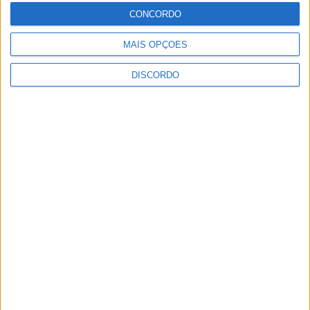
CONCORDO
MAIS OPÇÕES
DISCORDO
Vila de Rossas em Vieira do Minho celebrou 25 anos