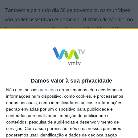
Também a partir do dia 30 de novembro, os munícipes
vão poder assistir ao espetáculo “História de Maria”, no
Circo de Papel, situado no Parque 1.º de Maio. A Parada
de Natal está marcada para as 14h00, do dia 1 de
dezembro, antecedendo a abertura da Cabana
Solidária, instalada na Praça 9 de Abril.
Durante o mês de dezembro, a Praça – Mercado
Municipal vai acolher os espetáculos das Comunidades
Damos valor à sua privacidade
(En)Coro, que se realizam nos dias 1, 8 e 15, e as
Nós e os nossos
parceiros
armazenamos e/ou acedemos a
informações num dispositivo, como cookies, e processamos
sessões de produção de doces natalícios,
dados pessoais, como identificadores únicos e informações
protagonizadas pelos chefes Aníbal Morais, no dia 7, e
padrão enviadas por um dispositivo para publicidade e
conteúdos personalizados, medição de publicidade e
Chakall, nos dias 14 e 21.
conteúdos, pesquisa de audiências e desenvolvimento de
serviços.
Com a sua permissão, nós e os nossos parceiros
poderemos usar identificação e dados de geolocalização