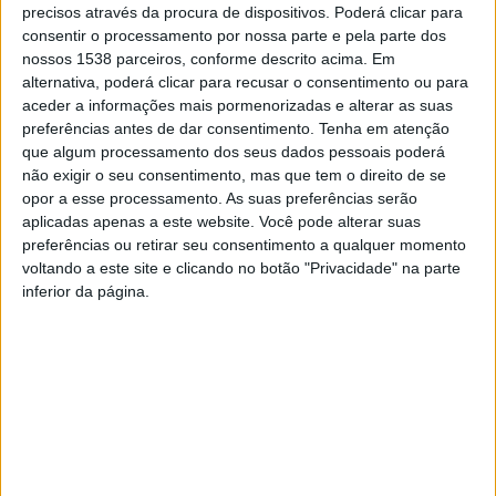
precisos através da procura de dispositivos. Poderá clicar para
consentir o processamento por nossa parte e pela parte dos
A cidade vai ainda acolher diversos concertos. Destaque
nossos 1538 parceiros, conforme descrito acima. Em
para o concerto de Natal, protagonizado pela ARTAVE,
alternativa, poderá clicar para recusar o consentimento ou para
aceder a informações mais pormenorizadas e alterar as suas
que está marcado para o dia 20 de dezembro, pelas
preferências antes de dar consentimento.
Tenha em atenção
21h00, na Igreja Matriz Nova.
que algum processamento dos seus dados pessoais poderá
não exigir o seu consentimento, mas que tem o direito de se
O desporto também vai estar em destaque durante as
opor a esse processamento. As suas preferências serão
aplicadas apenas a este website. Você pode alterar suas
festividades de Natal. No dia 23 de dezembro, decorre a
preferências ou retirar seu consentimento a qualquer momento
8.ª edição da São Silvestre de Famalicão às 21h30.
voltando a este site e clicando no botão "Privacidade" na parte
inferior da página.
Note-se ainda que o Famalicão Porto de Encontro,
promovido pela Associação Comercial e Industrial de
Famalicão (ACIF), vai realizar-se no dia 24 de dezembro,
pelas 18h00.