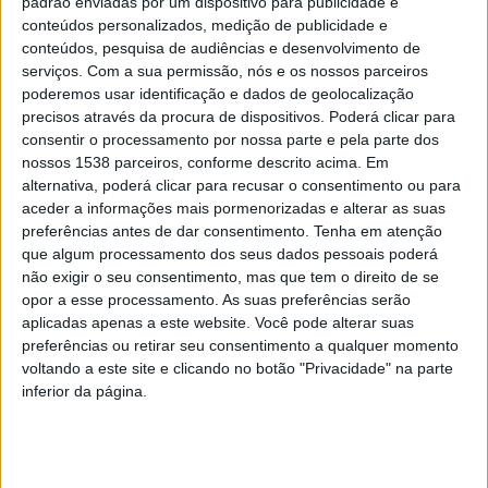
Igualdade Laboral”, iniciativa que contou também com a
padrão enviadas por um dispositivo para publicidade e
conteúdos personalizados, medição de publicidade e
presença do presidente da Associação Empresarial de
conteúdos, pesquisa de audiências e desenvolvimento de
Braga, Daniel Vilaça.
serviços.
Com a sua permissão, nós e os nossos parceiros
poderemos usar identificação e dados de geolocalização
precisos através da procura de dispositivos. Poderá clicar para
consentir o processamento por nossa parte e pela parte dos
nossos 1538 parceiros, conforme descrito acima. Em
alternativa, poderá clicar para recusar o consentimento ou para
Esta sessão, que decorreu no Altice Forum Braga,
aceder a informações mais pormenorizadas e alterar as suas
decorreu no âmbito do projecto GEMCAT_Capitaliza,
preferências antes de dar consentimento.
Tenha em atenção
que algum processamento dos seus dados pessoais poderá
que promove a igualdade laboral e medidas de RSE nas
não exigir o seu consentimento, mas que tem o direito de se
empresas para impulsionar a Geração de Emprego de
opor a esse processamento. As suas preferências serão
Qualidade Transfronteiriça. O encontro procurou
aplicadas apenas a este website. Você pode alterar suas
preferências ou retirar seu consentimento a qualquer momento
debater a RSE como factor de competitividade nas
voltando a este site e clicando no botão "Privacidade" na parte
PME’s, a implementação de medidas de Igualdade
inferior da página.
Laboral como factor de desenvolvimento integrado dos
territórios e foram apresentados case studies com a