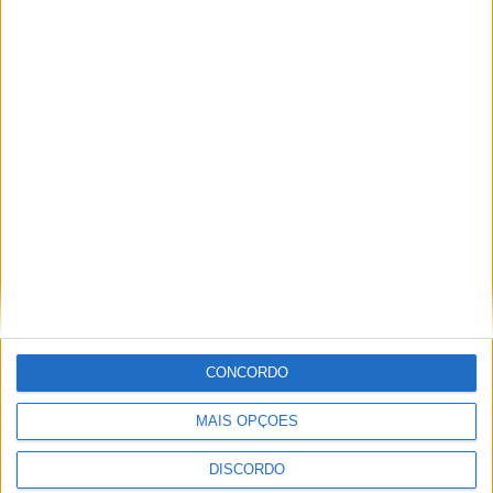
Festival da Juventude em Barcelos promete dois dias intensos
de animação
CONCORDO
MAIS OPÇÕES
DISCORDO