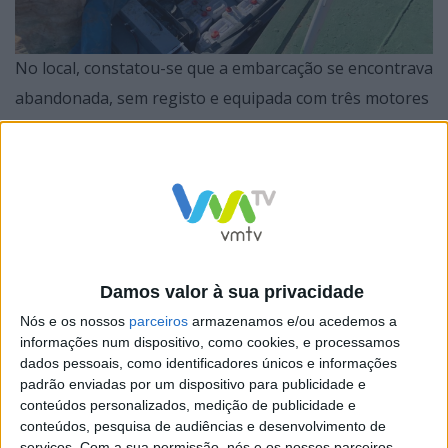
No local, constatou-se que a embarcação se encontrava
abandonada, sem registo e equipada com três motores
de elevada potência, contendo no seu interior diversos
equipamentos de navegação ( que permitem a
navegação em alto mar) e cerca de 140 jerricans de
combustível.
Damos valor à sua privacidade
Nós e os nossos
parceiros
armazenamos e/ou acedemos a
Este material indicia a prática de ilícitos criminais,
informações num dispositivo, como cookies, e processamos
atendendo às características do mesmo,
dados pessoais, como identificadores únicos e informações
padrão enviadas por um dispositivo para publicidade e
nomeadamente o facto da embarcação não se
conteúdos personalizados, medição de publicidade e
encontrar documentada, sem registo (proprietário e
conteúdos, pesquisa de audiências e desenvolvimento de
serviços.
Com a sua permissão, nós e os nossos parceiros