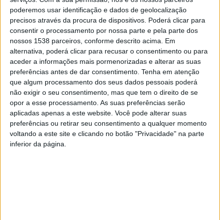
matrícula) e com adulteração dos carateres
poderemos usar identificação e dados de geolocalização
identificativos dos motores.
precisos através da procura de dispositivos. Poderá clicar para
consentir o processamento por nossa parte e pela parte dos
No seguimento das diligências policiais, procedeu-se à
nossos 1538 parceiros, conforme descrito acima. Em
alternativa, poderá clicar para recusar o consentimento ou para
apreensão da embarcação, de 5000 litros de gasolina
aceder a informações mais pormenorizadas e alterar as suas
armazenados em jerricans e diversos equipamentos
preferências antes de dar consentimento.
Tenha em atenção
que algum processamento dos seus dados pessoais poderá
transportados na embarcação.
não exigir o seu consentimento, mas que tem o direito de se
opor a esse processamento. As suas preferências serão
aplicadas apenas a este website. Você pode alterar suas
preferências ou retirar seu consentimento a qualquer momento
voltando a este site e clicando no botão "Privacidade" na parte
Foi elaborado auto de notícia e os factos foram
inferior da página.
remetidos para o Tribunal da Comarca de Vila Franca
de Xira.
A Unidade de Controlo Costeiro é a unidade
especializada responsável pelo cumprimento da missão