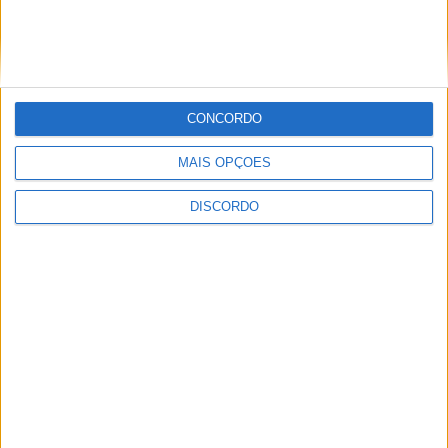
CONCORDO
Festival da Juventude em Barcelos promete dois dias intensos
MAIS OPÇÕES
de animação
DISCORDO