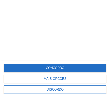
Festival da Juventude em Barcelos promete dois dias intensos
de animação
CONCORDO
MAIS OPÇÕES
DISCORDO
Vila de Rossas em Vieira do Minho celebrou 25 anos