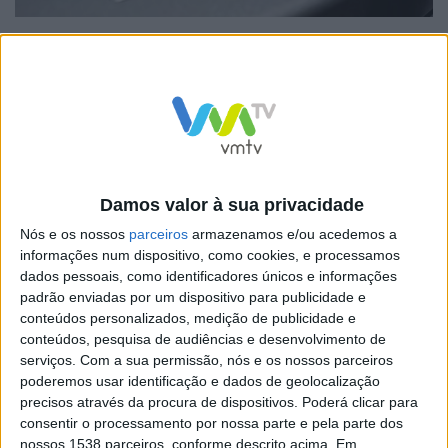
Se já as utilizou, esteja atento ao seu extrato bancário,
uma vez que por cada levantamento pode pagar uma
taxa astronómica! Aconteceu-me nas férias no Algarve
Damos valor à sua privacidade
levantar 60€ euros numa ATM da Euronet.
Nós e os nossos
parceiros
armazenamos e/ou acedemos a
Tempos depois estava a analisar o meu extrato e
informações num dispositivo, como cookies, e processamos
dados pessoais, como identificadores únicos e informações
reparei que me foi cobrada uma taxa de 5,75 euros por
padrão enviadas por um dispositivo para publicidade e
este levantamento, equivalente a mais de 9% do valor!
conteúdos personalizados, medição de publicidade e
conteúdos, pesquisa de audiências e desenvolvimento de
Não se deixe iludir pelas novas ATM que encontra na
serviços.
Com a sua permissão, nós e os nossos parceiros
rua e, acima de tudo, esteja sempre atento aos
poderemos usar identificação e dados de geolocalização
movimentos da sua conta, verificando regularmente o
precisos através da procura de dispositivos. Poderá clicar para
consentir o processamento por nossa parte e pela parte dos
seu extrato. Proteja o seu dinheiro digital.
nossos 1538 parceiros, conforme descrito acima. Em