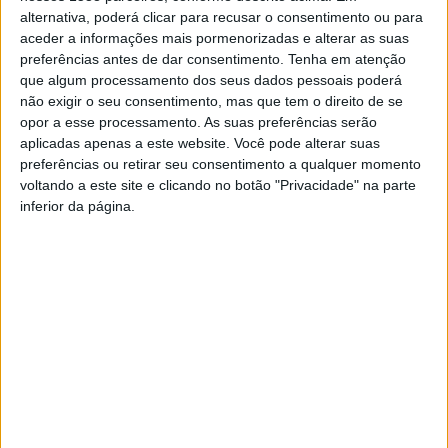
alternativa, poderá clicar para recusar o consentimento ou para
aceder a informações mais pormenorizadas e alterar as suas
preferências antes de dar consentimento.
Tenha em atenção
que algum processamento dos seus dados pessoais poderá
não exigir o seu consentimento, mas que tem o direito de se
opor a esse processamento. As suas preferências serão
aplicadas apenas a este website. Você pode alterar suas
preferências ou retirar seu consentimento a qualquer momento
voltando a este site e clicando no botão "Privacidade" na parte
inferior da página.
5 aspetos que fazem do MB
Aumentaram as Burlas no
Way uma app cada vez mais
Minho, segundo a GNR
popular
Dois detidos por sequestro e
roubo violento em Vieira do
Minho