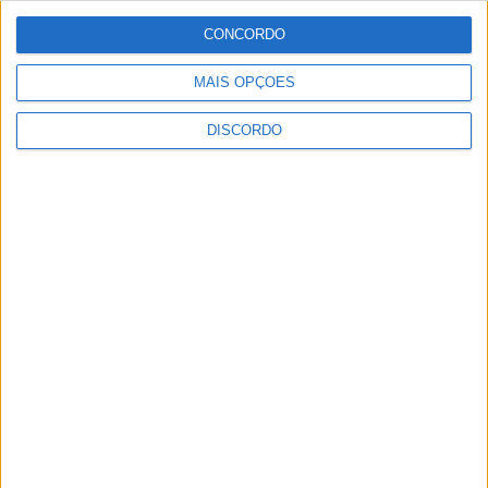
A tradição voltou a ganhar vida em Barcelos com a 43ª Mostra
Internacional de Artesanato e Cerâmica
CONCORDO
MAIS OPÇÕES
DISCORDO
Festival da Juventude em Barcelos promete dois dias intensos
de animação