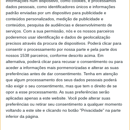
informações num dispositivo, como cookies, e processamos
para o libertar na corrente sanguínea e atacar células
dados pessoais, como identificadores únicos e informações
de tumores em outras partes do corpo.
padrão enviadas por um dispositivo para publicidade e
conteúdos personalizados, medição de publicidade e
conteúdos, pesquisa de audiências e desenvolvimento de
serviços.
Com a sua permissão, nós e os nossos parceiros
poderemos usar identificação e dados de geolocalização
precisos através da procura de dispositivos. Poderá clicar para
“Se conseguirmos confirmar estes resultados em testes
consentir o processamento por nossa parte e pela parte dos
clínicos com humanos, este poderá ser um novo
nossos 1538 parceiros, conforme descrito acima. Em
alternativa, poderá clicar para recusar o consentimento ou para
tratamento promissor para os doentes de cancro do
aceder a informações mais pormenorizadas e alterar as suas
pâncreas, combinado com a quimioterapia existente
preferências antes de dar consentimento.
Tenha em atenção
para destruir células cancerosas persistentes”, afirmou
que algum processamento dos seus dados pessoais poderá
não exigir o seu consentimento, mas que tem o direito de se
Man.
opor a esse processamento. As suas preferências serão
aplicadas apenas a este website. Você pode alterar suas
preferências ou retirar seu consentimento a qualquer momento
voltando a este site e clicando no botão "Privacidade" na parte
inferior da página.