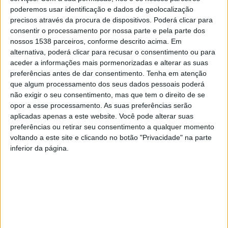
Entre as áreas de atividade mais relevantes, destacam-
poderemos usar identificação e dados de geolocalização
precisos através da procura de dispositivos. Poderá clicar para
se o comércio, a indústria, a construção, a tecnologia e
consentir o processamento por nossa parte e pela parte dos
o turismo. O Secretário de Estado das Comunidades
nossos 1538 parceiros, conforme descrito acima. Em
Portuguesas, José Luís Carneiro, disse ter feito tudo
alternativa, poderá clicar para recusar o consentimento ou para
aceder a informações mais pormenorizadas e alterar as suas
para «criar uma atmosfera propícia ao investimento
preferências antes de dar consentimento.
Tenha em atenção
com origem na diáspora, juntando agentes
que algum processamento dos seus dados pessoais poderá
não exigir o seu consentimento, mas que tem o direito de se
empresariais e entidades ligadas às mais diversas áreas
opor a esse processamento. As suas preferências serão
de atividade».
aplicadas apenas a este website. Você pode alterar suas
preferências ou retirar seu consentimento a qualquer momento
O objetivo, explicou, é «fomentar o debate, a partilha
voltando a este site e clicando no botão "Privacidade" na parte
inferior da página.
de experiências e promover o lançamento de eventuais
parcerias».
Com o lema «Conhecer para Investir», o Encontro
começou com intervenções do Ministro dos Negócios