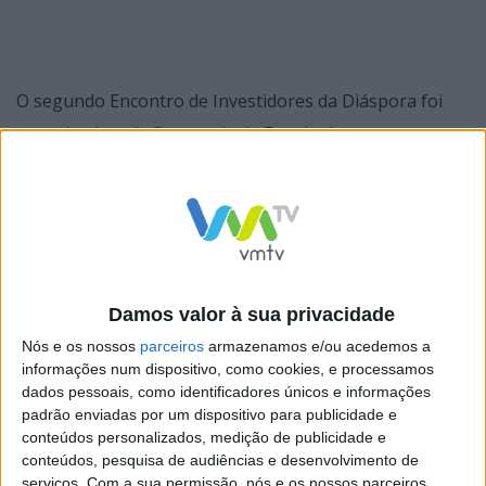
O segundo Encontro de Investidores da Diáspora foi
organizado pela Secretaria de Estado das
Comunidades, através do Gabinete de Apoio ao
Investidor da Diáspora e contou com a presença de
dezenas de governantes e representantes de entidades
e agências públicas de Portugal e do estrangeiro.
Os participantes chegaram de vários países,
Damos valor à sua privacidade
nomeadamente de França, Brasil, Alemanha, Estados
Nós e os nossos
parceiros
armazenamos e/ou acedemos a
informações num dispositivo, como cookies, e processamos
Unidos da América e Moçambique.
dados pessoais, como identificadores únicos e informações
padrão enviadas por um dispositivo para publicidade e
conteúdos personalizados, medição de publicidade e
conteúdos, pesquisa de audiências e desenvolvimento de
serviços.
Com a sua permissão, nós e os nossos parceiros