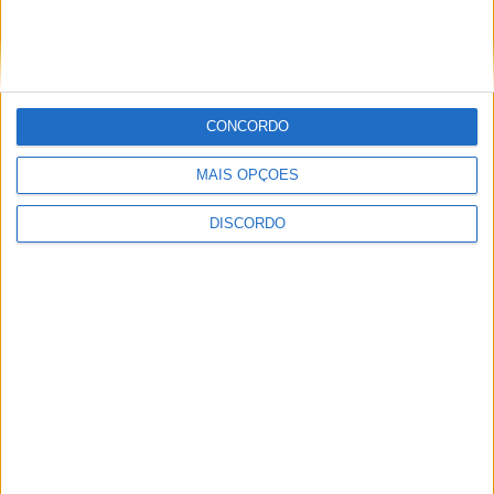
CONCORDO
Vila de Rossas em Vieira do Minho celebrou 25 anos
MAIS OPÇÕES
DISCORDO