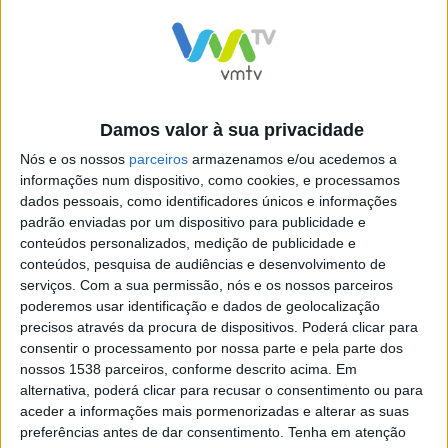
Damos valor à sua privacidade
Feira do Fumeiro de Vieira
Póvoa de Lanhoso inaugura
Nós e os nossos
parceiros
armazenamos e/ou acedemos a
do Minho, já tem data
Antena de Informação
informações num dispositivo, como cookies, e processamos
marcada
Europeia na LEIRA Startup
dados pessoais, como identificadores únicos e informações
padrão enviadas por um dispositivo para publicidade e
conteúdos personalizados, medição de publicidade e
conteúdos, pesquisa de audiências e desenvolvimento de
serviços.
Com a sua permissão, nós e os nossos parceiros
poderemos usar identificação e dados de geolocalização
precisos através da procura de dispositivos. Poderá clicar para
Ministro da Administração
consentir o processamento por nossa parte e pela parte dos
Interna em Famalicão na
nossos 1538 parceiros, conforme descrito acima. Em
inauguração do novo
alternativa, poderá clicar para recusar o consentimento ou para
Campus da Proteção Civil
aceder a informações mais pormenorizadas e alterar as suas
preferências antes de dar consentimento.
Tenha em atenção