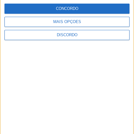
CONCORDO
MAIS OPÇÕES
DISCORDO
Vila Verde prepara-se para voltar a celebrar as suas raízes com
o regresso da Rota das Colheitas