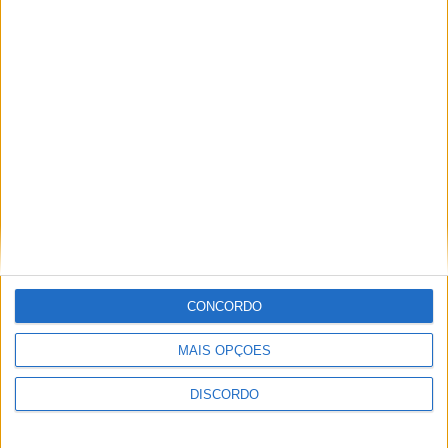
A tradição voltou a ganhar vida em Barcelos com a 43ª Mostra
Internacional de Artesanato e Cerâmica
CONCORDO
MAIS OPÇÕES
DISCORDO