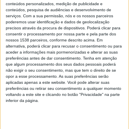
conteúdos personalizados, medição de publicidade e
conteúdos, pesquisa de audiências e desenvolvimento de
serviços.
Com a sua permissão, nós e os nossos parceiros
poderemos usar identificação e dados de geolocalização
precisos através da procura de dispositivos. Poderá clicar para
consentir o processamento por nossa parte e pela parte dos
nossos 1538 parceiros, conforme descrito acima. Em
alternativa, poderá clicar para recusar o consentimento ou para
aceder a informações mais pormenorizadas e alterar as suas
preferências antes de dar consentimento.
Tenha em atenção
Estarão presentes vários artistas e expositores, com
que algum processamento dos seus dados pessoais poderá
destaque para Dunia Montenegro, atriz e porta-voz,
não exigir o seu consentimento, mas que tem o direito de se
Scarlett Johnson, atriz e relações públicas da Sexplanet,
opor a esse processamento. As suas preferências serão
aplicadas apenas a este website. Você pode alterar suas
Carlakinky, atriz e responsável pela área Swinger, Sá
preferências ou retirar seu consentimento a qualquer momento
Leão, “Ministro do Sexo”, do programa “Ministério do
voltando a este site e clicando no botão "Privacidade" na parte
inferior da página.
Sexo” do canal adulto “Hot” da Hotgold, Sérgio
Carvalho, tatuador da Wildbuddhatattoo e responsável
pelo projeto “Tatuagem Mamária Reconstrutiva”, e
José Sousa, do Life Club e responsável pela Zona VIP.