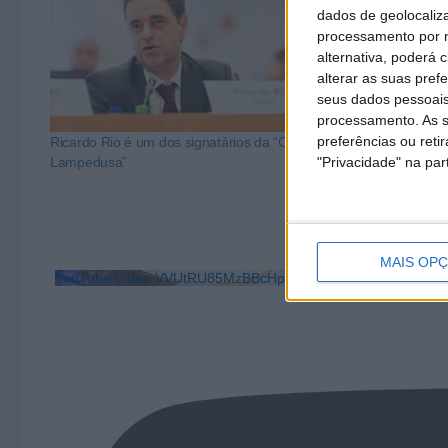
dados de geolocaliza
processamento por n
alternativa, poderá
alterar as suas pref
seus dados pessoais
processamento. As s
preferências ou reti
Ricardo Rio é um dos signatários da “Carta de
Ricardo Rio de
Lampedusa”
cidades na gest
"Privacidade" na part
MAIS OP
YouTube Video VVUtRU85MzBBcHpOcU5BUnpKX0wyV1ZB