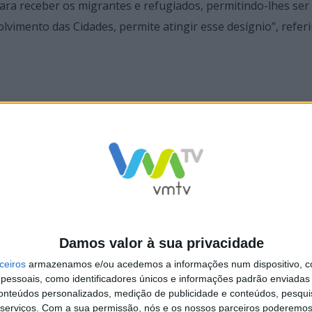
para receber os migrantes e refugiados, permitindo-lhes ser
lvimento das Cidades, permite atingir esse desígnio”, referi
e é efectuado na Cidade um trabalho profundo de ligação c
para que as suas aptidões e as visões multiculturais que tr
felizes em Braga, beneficiando da experiência e formação 
de outros locais onde decidam viver, e dai a importância de
inalizou.
Damos valor à sua privacidade
ceiros
armazenamos e/ou acedemos a informações num dispositivo, c
essoais, como identificadores únicos e informações padrão enviadas 
conteúdos personalizados, medição de publicidade e conteúdos, pesqui
serviços.
Com a sua permissão, nós e os nossos parceiros poderemos 