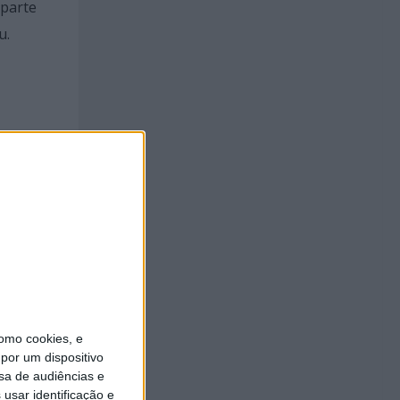
 parte
u.
om as
azem
que aqui
 estar
omo cookies, e
por um dispositivo
sa de audiências e
usar identificação e