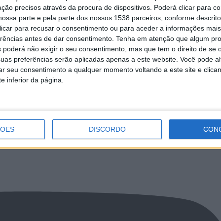
ção precisos através da procura de dispositivos. Poderá clicar para co
ossa parte e pela parte dos nossos 1538 parceiros, conforme descrit
 clicar para recusar o consentimento ou para aceder a informações ma
erências antes de dar consentimento.
Tenha em atenção que algum pr
 poderá não exigir o seu consentimento, mas que tem o direito de se 
uas preferências serão aplicadas apenas a este website. Você pode al
rar seu consentimento a qualquer momento voltando a este site e clica
fende maior envolvimento das
Jovens refugiados deixaram mural de 
ão da crise migratória
urbana em Vila Verde
e inferior da página.
ÇÕES
DISCORDO
CON
LkR5TmFiVWVZZDhv