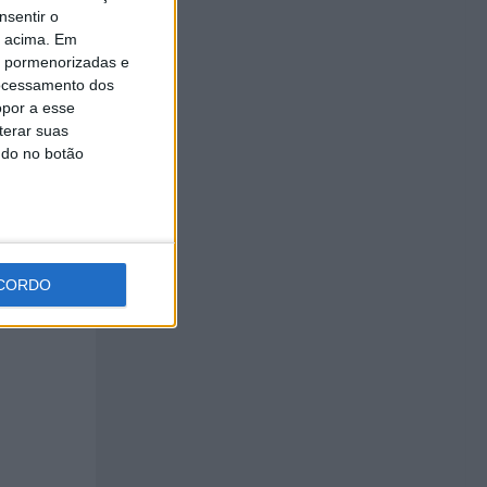
nsentir o
o acima. Em
is pormenorizadas e
ocessamento dos
opor a esse
terar suas
ndo no botão
arte
CORDO