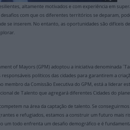
esilientes, altamente motivados e com experiência em super
s desafios com que os diferentes territórios se deparam, po
e se inserem. No entanto, as oportunidades são difíceis d
plorar.
ament of Mayors (GPM) adoptou a iniciativa denominada ´Ta
 responsáveis políticos das cidades para garantirem a criaç
mo membro da Comissão Executiva do GPM, está a liderar es
nacional de Talento que agregará diferentes Cidades do plane
 competem na área da captação de talento. Se conseguirmos
rantes e refugiados, estamos a construir um futuro mais r
omo um todo enfrenta um desafio demográfico e é fundament