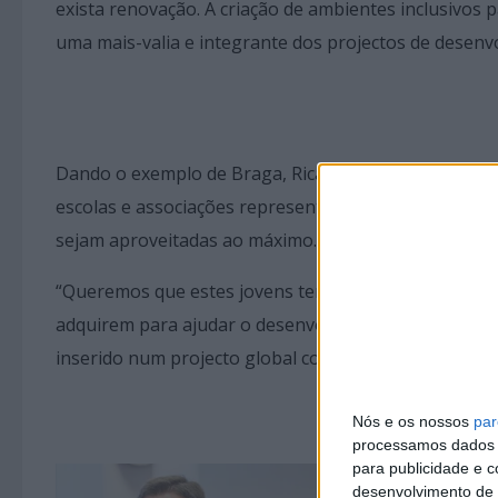
exista renovação. A criação de ambientes inclusivos 
uma mais-valia e integrante dos projectos de desenvo
Dando o exemplo de Braga, Ricardo Rio salientou qu
escolas e associações representativas destes jovens 
sejam aproveitadas ao máximo.
“Queremos que estes jovens tenham sucesso e sejam 
adquirem para ajudar o desenvolvimento de Braga ou 
inserido num projecto global como o ´Talent Cities”, f
Nós e os nossos
par
processamos dados p
para publicidade e 
desenvolvimento de 