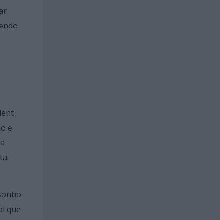
ar
dendo
e
lent
ão e
ta
ta.
isonho
al que