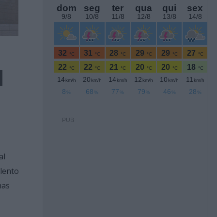
l
PUB
al
alento
mas