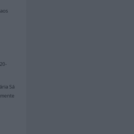
 aos
20-
ária Sá
camente