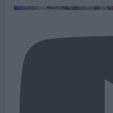
YouTube Video VVUtRU85MzBBcHpOcU5BUnpKX0wyV1ZBLm