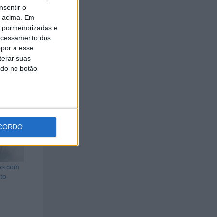
peito ao
nsentir o
o acima. Em
o espaço
is pormenorizadas e
ocessamento dos
opor a esse
terar suas
ndo no botão
CORDO
es com
ito