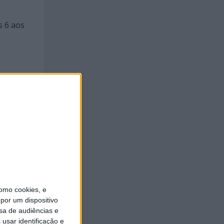
s 6 aos
lunos de
.
alunos
tidade
lvido
omo cookies, e
e Branca
por um dispositivo
sa de audiências e
usar identificação e