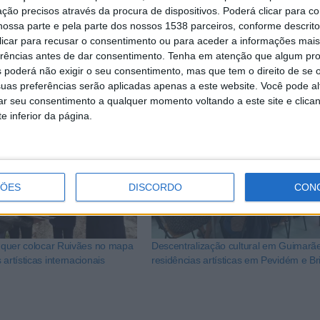
nestas residências artísticas, nomeadamente no que diz res
ção precisos através da procura de dispositivos. Poderá clicar para co
ossa parte e pela parte dos nossos 1538 parceiros, conforme descrit
ho dos artistas de diferentes disciplinas e à capacitação d
 clicar para recusar o consentimento ou para aceder a informações ma
amento.
erências antes de dar consentimento.
Tenha em atenção que algum pr
 poderá não exigir o seu consentimento, mas que tem o direito de se 
uas preferências serão aplicadas apenas a este website. Você pode al
rar seu consentimento a qualquer momento voltando a este site e clica
e inferior da página.
ÇÕES
DISCORDO
CON
al quer colocar Ruivães no mapa
Descentralização cultural em Guimarã
 artísticas internacionais
residências artísticas em Pevidém e Br