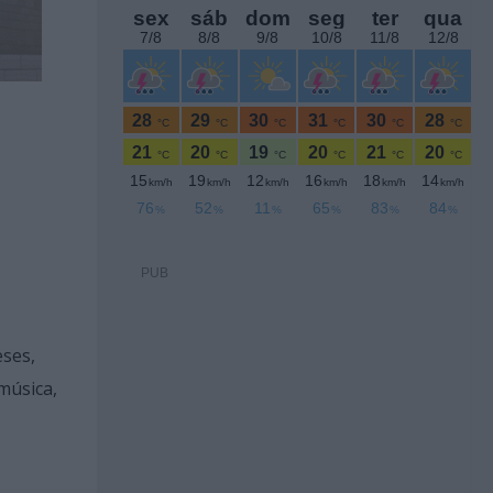
PUB
eses,
música,